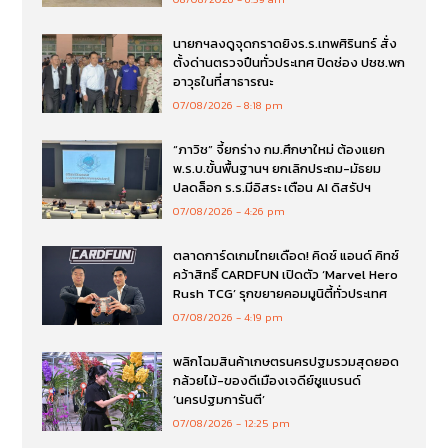
นายกฯลงดูจุดกราดยิงร.ร.เทพศิรินทร์ สั่ง
ตั้งด่านตรวจปืนทั่วประเทศ ปิดช่อง ปชช.พก
อาวุธในที่สาธารณะ
07/08/2026
8:18 pm
“ภาวิช” จี้ยกร่าง กม.ศึกษาใหม่ ต้องแยก
พ.ร.บ.ขั้นพื้นฐานฯ ยกเลิกประถม-มัธยม
ปลดล็อก ร.ร.มีอิสระ เตือน AI ดิสรัปฯ
07/08/2026
4:26 pm
ตลาดการ์ดเกมไทยเดือด! คิดซ์ แอนด์ คิทซ์
คว้าสิทธิ์ CARDFUN เปิดตัว ‘Marvel Hero
Rush TCG’ รุกขยายคอมมูนิตี้ทั่วประเทศ
07/08/2026
4:19 pm
พลิกโฉมสินค้าเกษตรนครปฐมรวมสุดยอด
กล้วยไม้-ของดีเมืองเจดีย์ชูแบรนด์
‘นครปฐมการันตี’
07/08/2026
12:25 pm