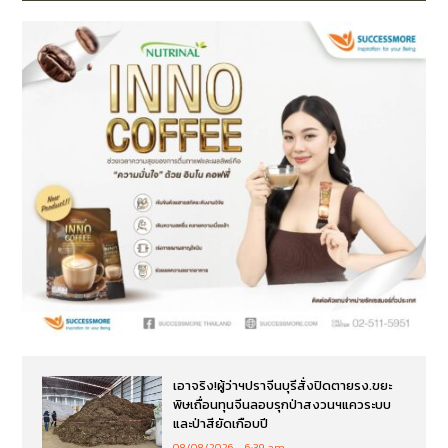
เอาจริง!ผู้ว่าฯปราจีนบุรีสั่งปิดตายรง.ขยะ
พิษเถื่อนทุนจีนลอบรุกป่าสงวนฯแควระบบ
และป่าสียัดเกือบปี
08/08/2026
6:39 am