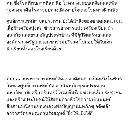
คน ซึ่งโรคที่พบมากที่สุด คือ โรคทางระบบเหงือกและฟัน
รองลงมาคือโรคระบบทางเดินหายใจและโรคทางผิวหนัง
ศูนย์การแพทย์ฯ ชลประทาน ยังได้นำสิ่งของขาดแคลน เช่น
เสื้อผ้าเครื่องนุ่งห่ม ข้าวสารอาหารแห้ง เครื่องเขียน ผ้า
อนามัย และยาสามัญประจำบ้าน ที่มีผู้มีจิตศรัทธาและ
องค์กรภาครัฐและเอกชนร่วมบริจาค ไปมอบให้กับเด็ก
นักเรียนทั้งสองโรงเรียนด้วย
ทีมบุคลากรทางการแพทย์จิตอาสาดังกล่าว เป็นหนึ่งในพันธ
กิจของศูนย์การแพทย์ปัญญานันทภิกขุ ชลประทาน
มหาวิทยาลัยศรีนครินทรวิโรฒ ที่พร้อมช่วยเหลือประชาชน
และสร้างประโยชน์ให้สังคมด้วยหัวใจความเป็นมนุษย์
สืบสานปณิธานของหลวงพ่อปัญญานันทภิกขุ อดีตเจ้า
อาวาสวัดชลประทานรังสฤษดิ์ “ยิ่งให้…ยิ่งได้”