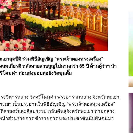
เยาสุดปีติ ร่วมพิธีอัญเชิญ “พระเจ้าตองทรงเครื่อง”
งสมเกียรติ หลังหายสาบสูญไปนานกว่า 65 ปี ด้านผู้ว่าฯ นำ
โคมคำ ก่อนส่งมอบต่อยังวัดขุนตั๊ม
 ณ พระวิหารหลวง วัดศรีโคมคำ พระอารามหลวง จังหวัดพะเยา
พะเยา เป็นประธานในพิธีอัญเชิญ “พระเจ้าตองทรงเครื่อง”
วัติศาสตร์และศิลปกรรม กลับคืนสู่จังหวัดพะเยา ท่ามกลาง
ัวหน้าส่วนราชการ ข้าราชการ และประชาชนนับพันคนมา