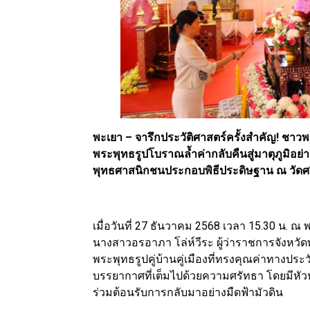
พะเยา – จารึกประวัติศาสตร์ครั้งสำคัญ! ชาวพะ
พระพุทธรูปโบราณล้ำค่ากลับคืนสู่มาตุภูมิอย่า
พุทธศาสนิกชนประกอบพิธีประดิษฐาน ณ วัดศรี
เมื่อวันที่ 27 ธันวาคม 2568 เวลา 15.30 น.
นางสาวอรอาภา โล่ห์วีระ ผู้ว่าราชการจังหวัด
พระพุทธรูปคู่บ้านคู่เมืองที่ทรงคุณค่าทางประ
บรรยากาศที่เต็มไปด้วยความศรัทธา โดยมีห
ร่วมต้อนรับการกลับมาอย่างมืดฟ้ามัวดิน