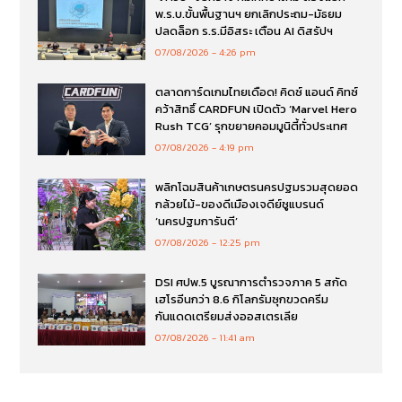
พ.ร.บ.ขั้นพื้นฐานฯ ยกเลิกประถม-มัธยม
ปลดล็อก ร.ร.มีอิสระ เตือน AI ดิสรัปฯ
07/08/2026
4:26 pm
ตลาดการ์ดเกมไทยเดือด! คิดซ์ แอนด์ คิทซ์
คว้าสิทธิ์ CARDFUN เปิดตัว ‘Marvel Hero
Rush TCG’ รุกขยายคอมมูนิตี้ทั่วประเทศ
07/08/2026
4:19 pm
พลิกโฉมสินค้าเกษตรนครปฐมรวมสุดยอด
กล้วยไม้-ของดีเมืองเจดีย์ชูแบรนด์
‘นครปฐมการันตี’
07/08/2026
12:25 pm
DSI ศปพ.5 บูรณาการตำรวจภาค 5 สกัด
เฮโรอีนกว่า 8.6 กิโลกรัมซุกขวดครีม
กันแดดเตรียมส่งออสเตรเลีย
07/08/2026
11:41 am