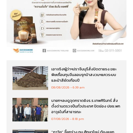
เอาจริง!ผู้ว่าฯปราจีนบุรีสั่งปิดตายรง.ขยะ
พิษเถื่อนทุนจีนลอบรุกป่าสงวนฯแควระบบ
และป่าสียัดเกือบปี
08/08/2026
6:39 am
นายกฯลงดูจุดกราดยิงร.ร.เทพศิรินทร์ สั่ง
ตั้งด่านตรวจปืนทั่วประเทศ ปิดช่อง ปชช.พก
อาวุธในที่สาธารณะ
07/08/2026
8:18 pm
“ภาวิช” จี้ยกร่าง กม.ศึกษาใหม่ ต้องแยก