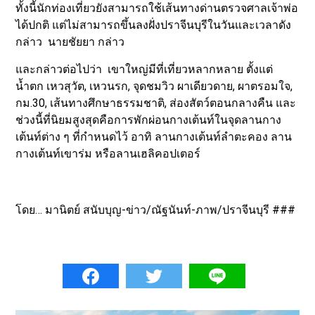
ทั้งนี้นักท่องเที่ยวยังสามารถใช้เส้นทางด่านตรวจศาลเจ้าพ่อ
ได้ปกติ แต่ไม่สามารถขึ้นลงฝั่งปราจีนบุรีในวันและเวลาดัง
กล่าว นายชัยยา กล่าว
และกล่าวต่อไปว่า เขาใหญ่มีที่เที่ยวหลากหลาย ตั้งแต่
น้ำตก เหวสุวัต, เหวนรก, จุดชมวิว ผาเดียวดาย, ผาตรอมใจ,
กม.30, เส้นทางศึกษาธรรมชาติ, ส่องสัตว์ตอนกลางคืน และ
ช่วงนี้ที่นิยมสูงสุดคือการพักผ่อนกางเต้นท์ในจุดลานกาง
เต้นท์ต่าง ๆ ที่กำหนดไว้ อาทิ ลานกางเต้นท์ลำตะคอง ลาน
กางเต้นท์เขาร่ม หรือลานเฮลิคอปเตอร์
โดย… มานิตย์ สนับบุญ-ข่าว/ณัฐนันท์-ภาพ/ปราจีนบุรี ###