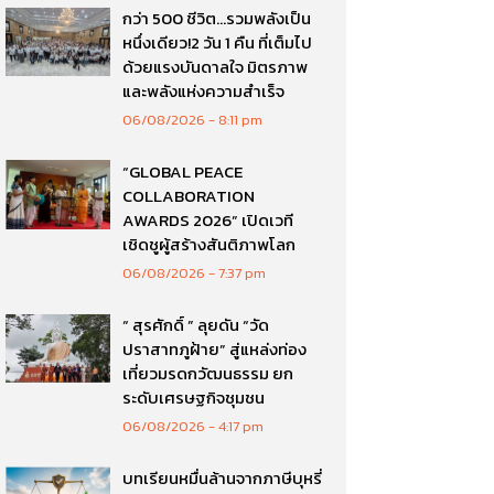
กว่า 500 ชีวิต…รวมพลังเป็น
หนึ่งเดียว!2 วัน 1 คืน ที่เต็มไป
ด้วยแรงบันดาลใจ มิตรภาพ
และพลังแห่งความสำเร็จ
06/08/2026
8:11 pm
“GLOBAL PEACE
COLLABORATION
AWARDS 2026” เปิดเวที
เชิดชูผู้สร้างสันติภาพโลก
06/08/2026
7:37 pm
“ สุรศักดิ์ ” ลุยดัน “วัด
ปราสาทภูฝ้าย” สู่แหล่งท่อง
เที่ยวมรดกวัฒนธรรม ยก
ระดับเศรษฐกิจชุมชน
06/08/2026
4:17 pm
บทเรียนหมื่นล้านจากภาษีบุหรี่