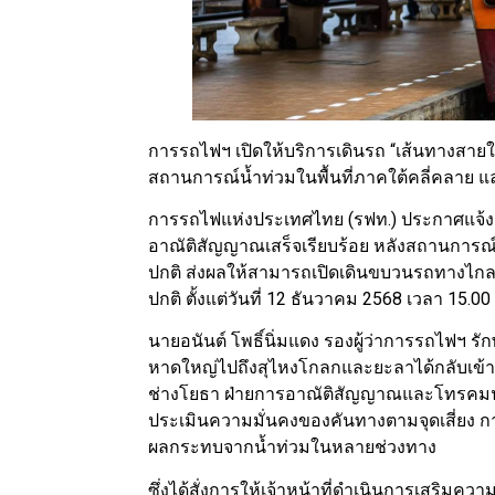
การรถไฟฯ เปิดให้บริการเดินรถ “เส้นทางสายใต้” 
สถานการณ์น้ำท่วมในพื้นที่ภาคใต้คลี่คลาย แ
การรถไฟแห่งประเทศไทย (รฟท.) ประกาศแจ้
อาณัติสัญญาณเสร็จเรียบร้อย หลังสถานการณ์น
ปกติ ส่งผลให้สามารถเปิดเดินขบวนรถทางไก
ปกติ ตั้งแต่วันที่ 12 ธันวาคม 2568 เวลา 15.00
นายอนันต์ โพธิ์นิ่มแดง รองผู้ว่าการรถไฟฯ รั
หาดใหญ่ไปถึงสุไหงโกลกและยะลาได้กลับเข้าสู่
ช่างโยธา ฝ่ายการอาณัติสัญญาณและโทรคมนาค
ประเมินความมั่นคงของคันทางตามจุดเสี่ยง 
ผลกระทบจากน้ำท่วมในหลายช่วงทาง
ซึ่งได้สั่งการให้เจ้าหน้าที่ดำเนินการเสริม