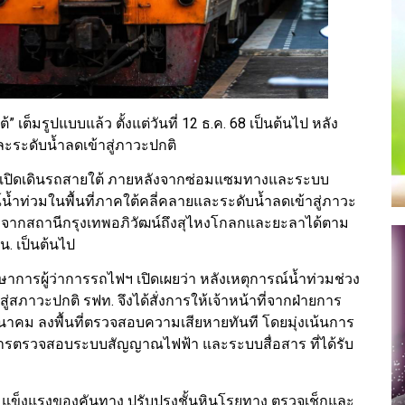
เต็มรูปแบบแล้ว ตั้งแต่วันที่ 12 ธ.ค. 68 เป็นต้นไป หลัง
ละระดับน้ำลดเข้าสู่ภาวะปกติ
งเปิดเดินรถสายใต้ ภายหลังจากซ่อมแซมทางและระบบ
้ำท่วมในพื้นที่ภาคใต้คลี่คลายและระดับน้ำลดเข้าสู่ภาวะ
ลจากสถานีกรุงเทพอภิวัฒน์ถึงสุไหงโกลกและยะลาได้ตาม
 น. เป็นต้นไป
กษาการผู้ว่าการรถไฟฯ เปิดเผยว่า หลังเหตุการณ์น้ำท่วมช่วง
สภาวะปกติ รฟท. จึงได้สั่งการให้เจ้าหน้าที่จากฝ่ายการ
ม ลงพื้นที่ตรวจสอบความเสียหายทันที โดยมุ่งเน้นการ
การตรวจสอบระบบสัญญาณไฟฟ้า และระบบสื่อสาร ที่ได้รับ
ความแข็งแรงของคันทาง ปรับปรุงชั้นหินโรยทาง ตรวจเช็กและ