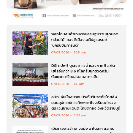
พลิกโฉมสินค้าเกษตรนครปฐมรวมสุดยอด
กล้วยไม้-ของดีเมืองเจดีย์ชูแบรนด์
‘นครปฐมการันตี’
07/08/2026
12:25 pm
DSI ศปพ.5 บูรณาการตำรวจภาค 5 สกัด
เฮโรอีนกว่า 8.6 กิโลกรัมซุกขวดครีม
กันแดดเตรียมส่งออสเตรเลีย
07/08/2026
11:41 am
คปภ. จับมือสมาคมประกันวินาศภัยไทยส่ง
มอบอุปกรณ์การศึกษาแก่โรงเรียนตำรวจ
ตระเวนชายแดนตะโกปิดทอง จังหวัดราชบุรี
07/08/2026
10:52 am
เมิร์ซ เอสเธติกส์ จับมือ นาโนเทค สวทช.