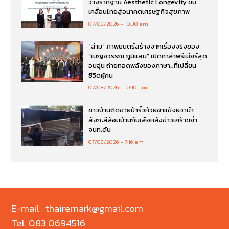
วางรากฐาน Aesthetic Longevity ขับ
เคลื่อนไทยสู่อนาคตเศรษฐกิจสุขภาพ
07/08/2026
10:30 am
“ล่าม” ภาพยนตร์สร้างจากเรื่องจริงของ
“เบญจวรรณ ภูมิแสน” เปิดกาล่าพรีเมียร์สุด
อบอุ่น ถ่ายทอดพลังของภาษา…ที่เปลี่ยน
ชีวิตผู้คน
07/08/2026
10:10 am
ชาวบ้านติดชายป่ารั้วห้วยขาแข้งผวานำ
สังกะสีล้อมบ้านกันเสือหลังข่าวเศร้าขย้ำ
จนท.ดับ
07/08/2026
7:16 am
E-mail : thairemark@gmail.com
Tel. 083 0694516