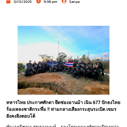
12/12/2025
9:38 pm
Sanya
ทหารไทย ประกาศศักดา ยึดช่องอานม้า เนิน 677 ปักธงไทย
ร้องเพลงชาติกระหึ่ม !! ท่ามกลางเสียงกระสุนระเบิด เขมร
ยังคงยิงตอบโต้
พันเอกริชฌา สุขสุวานนท์ รองโฆษกกองทัพบกเปิดเผยว่า