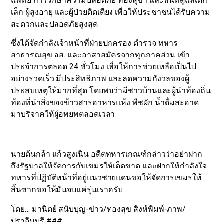
แพทย์ การรักษาความปลอดภัย ห้องสุขา และพื้นที่ดูแลเด็ก
เล็ก ผู้สูงอายุ และผู้ป่วยติดเตียง เพื่อให้ประชาชนได้รับความ
สะดวกและปลอดภัยสูงสุด
ซึ่งได้จัดกำลังเจ้าหน้าที่ฝ่ายปกครอง ตำรวจ ทหาร
สาธารณสุข อส. และอาสาสมัครจากทุกภาคส่วน เข้า
ประจำการตลอด 24 ชั่วโมง เพื่อให้การช่วยเหลือเป็นไป
อย่างรวดเร็ว มีประสิทธิภาพ และลดความกังวลของผู้
ประสบเหตุให้มากที่สุด โดยพบว่ามีชาวบ้านและผู้นำท้องถิ่น
ท้องที่นำสิ่งของข้าวสารอาหารแห้ง พืชผัก น้ำดื่มสะอาด
มาบริจาคให้ผู้อพยพตลอดเวลา
นายต้นกล้า แก้วสูงเนิน อดีตทหารเกณฑ์กล่าวว่าอย่าฝาก
ถึงรัฐบาลให้จัดการกับเขมรให้เด็ดขาด และฝากให้กำลังใจ
ทหารที่ปฏิบัติหน้าที่อยู่แนวชายแดนขอให้จัดการเขมรให้
สิ้นซากขอให้มันจบแค่รุ่นเราครับ
โดย… มานิตย์ สนับบุญ-ข่าว/ทองสุข สิงห์พิมพ์-ภาพ/
ปราจีนบุรี ###