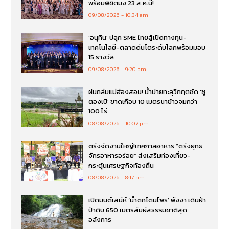
พร้อมพิชิตมง 23 ส.ค.นี้!
09/08/2026
10:34 am
‘อนุทิน’ ปลุก SME ไทยสู้เปิดทางทุน-
เทคโนโลยี-ตลาดดันโตระดับโลกพร้อมมอบ
15 รางวัล
09/08/2026
9:20 am
ฝนถล่มแม่ฮ่องสอน! น้ำปายทะลุวิกฤตซัด ‘ซู
ตองเป้’ ขาดเกือบ 10 เมตรนาข้าวจมกว่า
100 ไร่
08/08/2026
10:07 pm
ตรังจัดงานใหญ่!เทศกาลอาหาร “ตรังยุทธ
จักรอาหารอร่อย” ส่งเสริมท่องเที่ยว-
กระตุ้นเศรษฐกิจท้องถิ่น
08/08/2026
8:17 pm
เปิดมนต์เสน่ห์ ‘น้ำตกโตนไพร’ พังงา เดินฝ่า
ป่าดิบ 650 เมตรสัมผัสธรรมชาติสุด
อลังการ