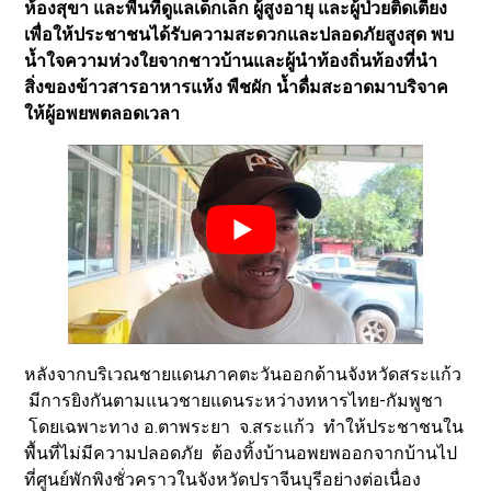
ห้องสุขา และพื้นที่ดูแลเด็กเล็ก ผู้สูงอายุ และผู้ป่วยติดเตียง
เพื่อให้ประชาชนได้รับความสะดวกและปลอดภัยสูงสุด พบ
น้ำใจความห่วงใยจากชาวบ้านและผู้นำท้องถิ่นท้องที่นำ
สิ่งของข้าวสารอาหารแห้ง พืชผัก น้ำดื่มสะอาดมาบริจาค
ให้ผู้อพยพตลอดเวลา
หลังจากบริเวณชายแดนภาคตะวันออกด้านจังหวัดสระแก้ว
มีการยิงกันตามแนวชายแดนระหว่างทหารไทย-กัมพูชา
โดยเฉพาะทาง อ.ตาพระยา จ.สระแก้ว ทำให้ประชาชนใน
พื้นที่ไม่มีความปลอดภัย ต้องทิ้งบ้านอพยพออกจากบ้านไป
ที่ศูนย์พักพิงชั่วคราวในจังหวัดปราจีนบุรีอย่างต่อเนื่อง