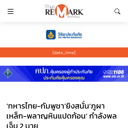
[date_time]
‘ทหารไทย-กัมพูชา’ยิงสนั่น‘ภูผา
เหล็ก-พลาญหินแปดก้อน’ กำลังพล
เจ็บ 2 นาย