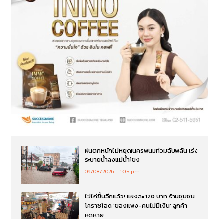
ฝนตกหนักไม่หยุด!นครพนมท่วมฉับพลัน เร่ง
ระบายน้ำลงแม่น้ำโขง
09/08/2026
1:05 pm
ไข่ไก่ขึ้นอีกแล้ว! แผงละ 120 บาท ร้านชุมชน
โคราชโอด ‘ของแพง-คนไม่มีเงิน’ ลูกค้า
หดหาย