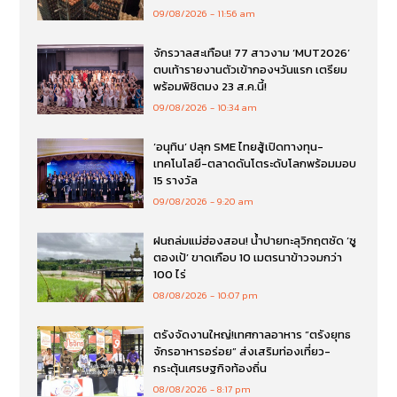
09/08/2026
11:56 am
จักรวาลสะเทือน! 77 สาวงาม ‘MUT2026’
ตบเท้ารายงานตัวเข้ากองฯวันแรก เตรียม
พร้อมพิชิตมง 23 ส.ค.นี้!
09/08/2026
10:34 am
‘อนุทิน’ ปลุก SME ไทยสู้เปิดทางทุน-
เทคโนโลยี-ตลาดดันโตระดับโลกพร้อมมอบ
15 รางวัล
09/08/2026
9:20 am
ฝนถล่มแม่ฮ่องสอน! น้ำปายทะลุวิกฤตซัด ‘ซู
ตองเป้’ ขาดเกือบ 10 เมตรนาข้าวจมกว่า
100 ไร่
08/08/2026
10:07 pm
ตรังจัดงานใหญ่!เทศกาลอาหาร “ตรังยุทธ
จักรอาหารอร่อย” ส่งเสริมท่องเที่ยว-
กระตุ้นเศรษฐกิจท้องถิ่น
08/08/2026
8:17 pm