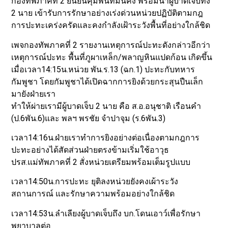
กองทัพภาคที่ 2 ยืนยันคุมพื้นที่มั่นคง พร้อมนำผู้บาดเจ็บทั้ง
2 นาย เข้ารับการรักษาอย่างเร่งด่วนหน่วยปฏิบัติตามกฎ
การปะทะเคร่งครัดและคงกำลังเฝ้าระวังพื้นที่อย่างใกล้ชิด
เพจกองทัพภาคที่ 2 รายงานเหตุการณ์ปะทะดังกล่าวอีกว่า
เหตุการณ์ปะทะ พื้นที่ภูผาเหล็ก/พลาญหินแปดก้อน เกิดขึ้น
เมื่อเวลา14:15น.หน่วย พัน.ร.13 (ฉก.1) ปะทะกับทหาร
กัมพูชา โดยกัมพูชาได้เปิดฉากการยิงด้วยกระสุนปืนเล็ก
มายังฝ่ายเรา
ทำให้ผ่ายเรามีผู้บาดเจ็บ 2 นาย คือ ส.อ.อนุชาติ เรือนคำ
(ป.6พัน.6)และ พลฯ พรชัย จำปาจุม (ร.6พัน.3)
เวลา14:16น.ฝ่ายเราทำการยิงอย่างต่อเนื่องตามกฎการ
ปะทะอย่างได้สัดส่วนฝ่ายตรงข้ามเริ่มใช้อาวุธ
ปรส.แม่ทัพภาคที่ 2 สั่งหน่วยเตรียมพร้อมเต็มรูปแบบ
เวลา14:50น.การปะทะ ยุติลงหน่วยยังคงเผ้าระวัง
สถานการณ์ และรักษาความพร้อมอย่างใกล้ชิด
เวลา14:53น.ลำเลียงผู้บาดเจ็บถึง บก.โดนเอาว์เพื่อรักษา
พยาบาลต่อ