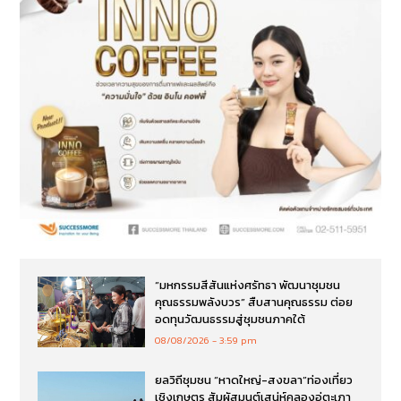
“มหกรรมสีสันแห่งศรัทธา พัฒนาชุมชน
คุณธรรมพลังบวร” สืบสานคุณธรรม ต่อย
อดทุนวัฒนธรรมสู่ชุมชนภาคใต้
08/08/2026
3:59 pm
ยลวิถีชุมชน “หาดใหญ่-สงขลา”ท่องเที่ยว
เชิงเกษตร สัมผัสมนต์เสน่ห์คลองอู่ตะเภา