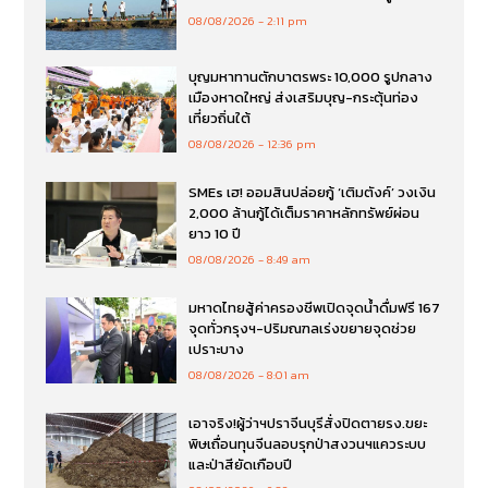
08/08/2026
2:11 pm
บุญมหาทานตักบาตรพระ 10,000 รูปกลาง
เมืองหาดใหญ่ ส่งเสริมบุญ-กระตุ้นท่อง
เที่ยวถิ่นใต้
08/08/2026
12:36 pm
SMEs เฮ! ออมสินปล่อยกู้ ‘เติมตังค์’ วงเงิน
2,000 ล้านกู้ได้เต็มราคาหลักทรัพย์ผ่อน
ยาว 10 ปี
08/08/2026
8:49 am
มหาดไทยสู้ค่าครองชีพเปิดจุดน้ำดื่มฟรี 167
จุดทั่วกรุงฯ-ปริมณฑลเร่งขยายจุดช่วย
เปราะบาง
08/08/2026
8:01 am
เอาจริง!ผู้ว่าฯปราจีนบุรีสั่งปิดตายรง.ขยะ
พิษเถื่อนทุนจีนลอบรุกป่าสงวนฯแควระบบ
และป่าสียัดเกือบปี