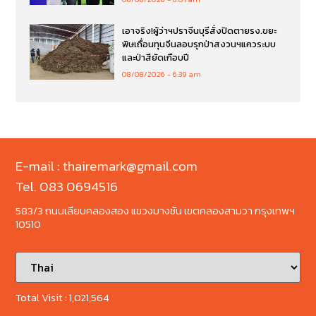
เอาจริง!ผู้ว่าฯปราจีนบุรีสั่งปิดตายรง.ขยะ
พิษเถื่อนทุนจีนลอบรุกป่าสงวนฯแควระบบ
และป่าสียัดเกือบปี
08/08/2026
6:39 am
E-mail : thairemark@gmail.com
Tel. 083 0694516
583/3 ถนนเลียบคลองสอง แขวงบางชัน เขตคลองสามวา กรุงเทพฯ
10510
Total Visit :
1,021,564