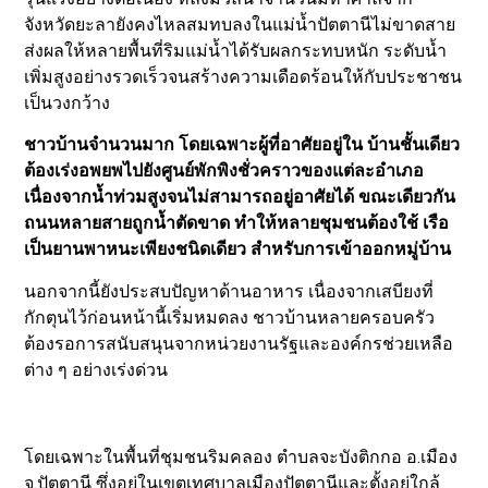
จังหวัดยะลายังคงไหลสมทบลงในแม่น้ำปัตตานีไม่ขาดสาย
ส่งผลให้หลายพื้นที่ริมแม่น้ำได้รับผลกระทบหนัก ระดับน้ำ
เพิ่มสูงอย่างรวดเร็วจนสร้างความเดือดร้อนให้กับประชาชน
เป็นวงกว้าง
ชาวบ้านจำนวนมาก โดยเฉพาะผู้ที่อาศัยอยู่ใน บ้านชั้นเดียว
ต้องเร่งอพยพไปยังศูนย์พักพิงชั่วคราวของแต่ละอำเภอ
เนื่องจากน้ำท่วมสูงจนไม่สามารถอยู่อาศัยได้ ขณะเดียวกัน
ถนนหลายสายถูกน้ำตัดขาด ทำให้หลายชุมชนต้องใช้ เรือ
เป็นยานพาหนะเพียงชนิดเดียว สำหรับการเข้าออกหมู่บ้าน
นอกจากนี้ยังประสบปัญหาด้านอาหาร เนื่องจากเสบียงที่
กักตุนไว้ก่อนหน้านี้เริ่มหมดลง ชาวบ้านหลายครอบครัว
ต้องรอการสนับสนุนจากหน่วยงานรัฐและองค์กรช่วยเหลือ
ต่าง ๆ อย่างเร่งด่วน
โดยเฉพาะในพื้นที่ชุมชนริมคลอง ตำบลจะบังติกกอ อ.เมือง
จ.ปัตตานี ซึ่งอยู่ในเขตเทศบาลเมืองปัตตานีและตั้งอยู่ใกล้