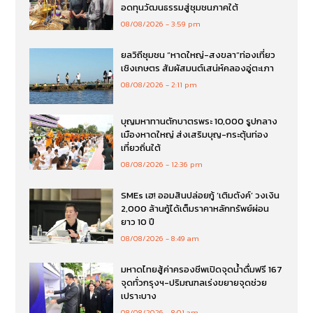
อดทุนวัฒนธรรมสู่ชุมชนภาคใต้
08/08/2026
3:59 pm
ยลวิถีชุมชน “หาดใหญ่-สงขลา”ท่องเที่ยว
เชิงเกษตร สัมผัสมนต์เสน่ห์คลองอู่ตะเภา
08/08/2026
2:11 pm
บุญมหาทานตักบาตรพระ 10,000 รูปกลาง
เมืองหาดใหญ่ ส่งเสริมบุญ-กระตุ้นท่อง
เที่ยวถิ่นใต้
08/08/2026
12:36 pm
SMEs เฮ! ออมสินปล่อยกู้ ‘เติมตังค์’ วงเงิน
2,000 ล้านกู้ได้เต็มราคาหลักทรัพย์ผ่อน
ยาว 10 ปี
08/08/2026
8:49 am
มหาดไทยสู้ค่าครองชีพเปิดจุดน้ำดื่มฟรี 167
จุดทั่วกรุงฯ-ปริมณฑลเร่งขยายจุดช่วย
เปราะบาง
08/08/2026
8:01 am