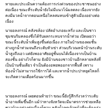
หายและประเมินความต้องการเร่งด่วนของประชาชนอย่าง
ต่อเนื่อง ขณะที่ระดับน้ำยังไม่มีแนวโน้มลดลง เนื่องจากยัง
คงมีมวลน้ำจากตอนเหนือไหลสมทบเข้าสู่ตัวเมืองอย่างต่อ
เนื่อง
นายอลงกรณ์ คลังขล้อง ปลัดอำเภอยะหริ่ง และเป็นชาว
ชุมชนริมคลองซึ่งได้รับผลกระทบจากน้ำท่วม เปิดเผยว่า
ขณะนี้ระดับน้ำเพิ่มสูงขึ้นต่อเนื่อง ภายในบ้านของผมชั้น
ล่างถูกน้ำท่วมจนถึงระดับหัวเข่า ส่วนบริเวณหน้าบ้านระดับ
น้ำสูงถึงเอว แต่ยังพออาศัยอยู่ชั้นบนได้เนื่องจากเป็นบ้าน
สองชั้น อย่างไรก็ตาม ยังมีบ้านของชาวบ้านอีกหลายหลังที่
เป็นบ้านชั้นเดียว จำเป็นต้องอพยพออกจากพื้นที่ เพราะ
ห้องน้ำไม่สามารถใช้การได้ และหากน้ำประปาหยุดไหลก็
จะเกิดความเดือดร้อนมากขึ้น
นายอลงกรณ์ เผยตอนท้ายว่า ขณะนี้ยังรู้สึกกังวลว่าระดับ
น้ำอาจเพิ่มขึ้นอีก แม้ว่าทางจังหวัดจะมีมาตรการช่วยเหลือ
ชาวบ้านอย่างต่อเนื่องก็ตาม หลังน้ำลดเจ้าหน้าที่จะต้องเร่ง