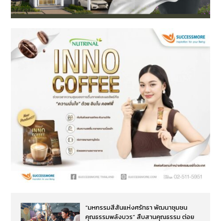
“มหกรรมสีสันแห่งศรัทธา พัฒนาชุมชน
คุณธรรมพลังบวร” สืบสานคุณธรรม ต่อย