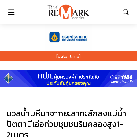
[date_time]
มวลน้ำมหึมาจากยะลาทะลักลงแม่น้ำ
ปัตตานีเอ่อท่วมชุมชนริมคลองสูง1-
2เมตร