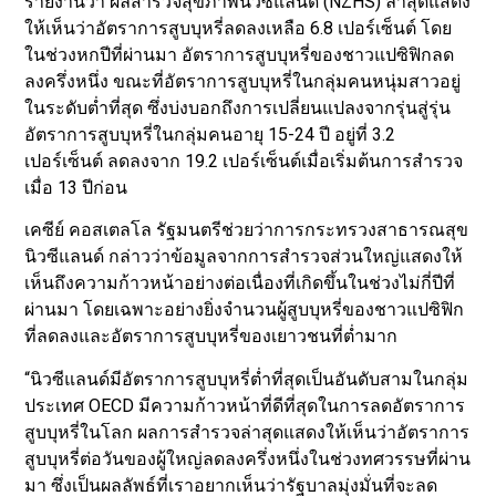
รายงานว่า ผลสำรวจสุขภาพนิวซีแลนด์ (NZHS) ล่าสุดแสดง
ให้เห็นว่าอัตราการสูบบุหรี่ลดลงเหลือ 6.8 เปอร์เซ็นต์ โดย
ในช่วงหกปีที่ผ่านมา อัตราการสูบบุหรี่ของชาวแปซิฟิกลด
ลงครึ่งหนึ่ง ขณะที่อัตราการสูบบุหรี่ในกลุ่มคนหนุ่มสาวอยู่
ในระดับต่ำที่สุด ซึ่งบ่งบอกถึงการเปลี่ยนแปลงจากรุ่นสู่รุ่น
อัตราการสูบบุหรี่ในกลุ่มคนอายุ 15-24 ปี อยู่ที่ 3.2
เปอร์เซ็นต์ ลดลงจาก 19.2 เปอร์เซ็นต์เมื่อเริ่มต้นการสำรวจ
เมื่อ 13 ปีก่อน
เคซีย์ คอสเตลโล รัฐมนตรีช่วยว่าการกระทรวงสาธารณสุข
นิวซีแลนด์ กล่าวว่าข้อมูลจากการสำรวจส่วนใหญ่แสดงให้
เห็นถึงความก้าวหน้าอย่างต่อเนื่องที่เกิดขึ้นในช่วงไม่กี่ปีที่
ผ่านมา โดยเฉพาะอย่างยิ่งจำนวนผู้สูบบุหรี่ของชาวแปซิฟิก
ที่ลดลงและอัตราการสูบบุหรี่ของเยาวชนที่ต่ำมาก
“นิวซีแลนด์มีอัตราการสูบบุหรี่ต่ำที่สุดเป็นอันดับสามในกลุ่ม
ประเทศ OECD มีความก้าวหน้าที่ดีที่สุดในการลดอัตราการ
สูบบุหรี่ในโลก ผลการสำรวจล่าสุดแสดงให้เห็นว่าอัตราการ
สูบบุหรี่ต่อวันของผู้ใหญ่ลดลงครึ่งหนึ่งในช่วงทศวรรษที่ผ่าน
มา ซึ่งเป็นผลลัพธ์ที่เราอยากเห็นว่ารัฐบาลมุ่งมั่นที่จะลด