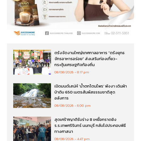
ตรังจัดงานใหญ่!เทศกาลอาหาร “ตรังยุทธ
จักรอาหารอร่อย” ส่งเสริมท่องเที่ยว-
กระตุ้นเศรษฐกิจท้องถิ่น
08/08/2026
8:17 pm
เปิดมนต์เสน่ห์ ‘น้ำตกโตนไพร’ พังงา เดินฝ่า
ป่าดิบ 650 เมตรสัมผัสธรรมชาติสุด
อลังการ
08/08/2026
6:00 pm
สุดเศร้า!ญาติรับร่าง 8 เหยื่อกราดยิง
ร.ร.เทพศริรินทร์ นนทบุรี กลับไปประกอบพิธี
ทางศาสนา
08/08/2026
4:47 pm