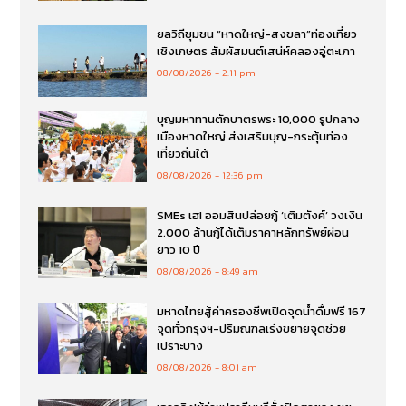
ยลวิถีชุมชน “หาดใหญ่-สงขลา”ท่องเที่ยว
เชิงเกษตร สัมผัสมนต์เสน่ห์คลองอู่ตะเภา
08/08/2026
2:11 pm
บุญมหาทานตักบาตรพระ 10,000 รูปกลาง
เมืองหาดใหญ่ ส่งเสริมบุญ-กระตุ้นท่อง
เที่ยวถิ่นใต้
08/08/2026
12:36 pm
SMEs เฮ! ออมสินปล่อยกู้ ‘เติมตังค์’ วงเงิน
2,000 ล้านกู้ได้เต็มราคาหลักทรัพย์ผ่อน
ยาว 10 ปี
08/08/2026
8:49 am
มหาดไทยสู้ค่าครองชีพเปิดจุดน้ำดื่มฟรี 167
จุดทั่วกรุงฯ-ปริมณฑลเร่งขยายจุดช่วย
เปราะบาง
08/08/2026
8:01 am