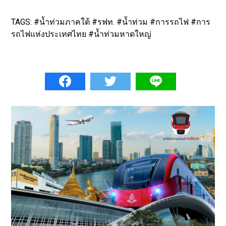
TAGS: #น้ำท่วมภาคใต้ #รฟท. #น้ำท่วม #การรถไฟ #การ
รถไฟแห่งประเทศไทย #น้ำท่วมหาดใหญ่