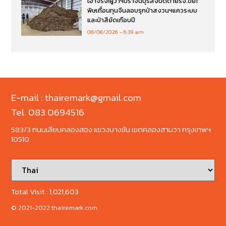
เอาจริง!ผู้ว่าฯปราจีนบุรีสั่งปิดตายรง.ขยะ
พิษเถื่อนทุนจีนลอบรุกป่าสงวนฯแควระบบ
และป่าสียัดเกือบปี
08/08/2026
6:39 am
E-mail : thairemark@gmail.com
Tel. 083 0694516
583/3 ถนนเลียบคลองสอง แขวงบางชัน เขตคลองสามวา กรุงเทพฯ
10510
Total Visit :
1,021,603
© 2021-2022 thairemark.com