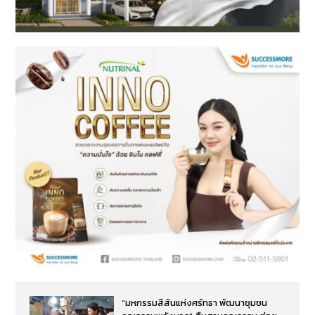
“มหกรรมสีสันแห่งศรัทธา พัฒนาชุมชน