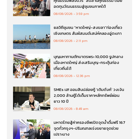
คุณธรรมพลังบวร” สืบสานคุณธรรม ต่อย
อดทุนวัฒนธรรมสู่ชุมชนภาคใต้
08/08/2026
3:59 pm
ยลวิถีชุมชน “หาดใหญ่-สงขลา”ท่องเที่ยว
เชิงเกษตร สัมผัสมนต์เสน่ห์คลองอู่ตะเภา
08/08/2026
2:11 pm
บุญมหาทานตักบาตรพระ 10,000 รูปกลาง
เมืองหาดใหญ่ ส่งเสริมบุญ-กระตุ้นท่อง
เที่ยวถิ่นใต้
08/08/2026
12:36 pm
SMEs เฮ! ออมสินปล่อยกู้ ‘เติมตังค์’ วงเงิน
2,000 ล้านกู้ได้เต็มราคาหลักทรัพย์ผ่อน
ยาว 10 ปี
08/08/2026
8:49 am
มหาดไทยสู้ค่าครองชีพเปิดจุดน้ำดื่มฟรี 167
จุดทั่วกรุงฯ-ปริมณฑลเร่งขยายจุดช่วย
เปราะบาง