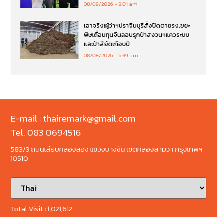
08/08/2026
8:01 am
เอาจริง!ผู้ว่าฯปราจีนบุรีสั่งปิดตายรง.ขยะ
พิษเถื่อนทุนจีนลอบรุกป่าสงวนฯแควระบบ
และป่าสียัดเกือบปี
08/08/2026
6:39 am
E-mail : thairemark@gmail.com
Tel. 083 0694516
583/3 ถนนเลียบคลองสอง แขวงบางชัน เขตคลองสามวา กรุงเทพฯ
10510
Total Visit :
1,021,612