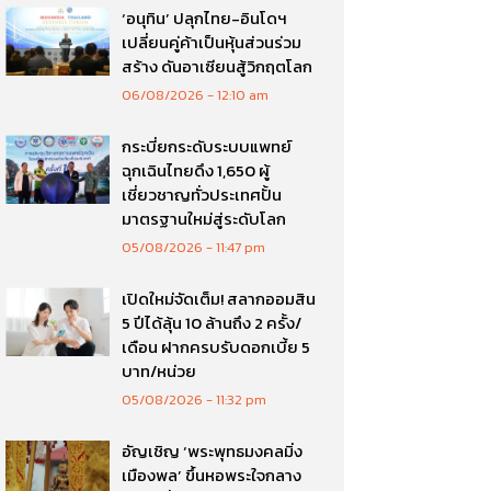
‘อนุทิน’ ปลุกไทย-อินโดฯ
เปลี่ยนคู่ค้าเป็นหุ้นส่วนร่วม
สร้าง ดันอาเซียนสู้วิกฤตโลก
06/08/2026
12:10 am
กระบี่ยกระดับระบบแพทย์
ฉุกเฉินไทยดึง 1,650 ผู้
เชี่ยวชาญทั่วประเทศปั้น
มาตรฐานใหม่สู่ระดับโลก
05/08/2026
11:47 pm
เปิดใหม่จัดเต็ม! สลากออมสิน
5 ปีได้ลุ้น 10 ล้านถึง 2 ครั้ง/
เดือน ฝากครบรับดอกเบี้ย 5
บาท/หน่วย
05/08/2026
11:32 pm
อัญเชิญ ‘พระพุทธมงคลมิ่ง
เมืองพล’ ขึ้นหอพระใจกลาง