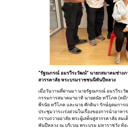
“รัฐณกรณ์ อมรวีระวัฒน์” นายกสมาคมช่างภาพส
สวรรคาลัย พระบรมราชชนนีพันปีหลวง
เมื่อวันวานที่ผ่านมา นายรัฐณกรณ์ อมรวีระ
กรรมการสมาคมฯอาทิ นายดนัย ทวีโภค (หมึก ม
พีรนัย ทวีโภค และนาย ศักดินา รักษ์อุดมการณ
ประชุมวาระเร่งด่วนในเรื่องของการนำอาหารแ
กราบถวายอาลัย พระผู้เสด็จสู่สวรรคาลัย สมเ
พันปีหลวง ณ บริเวณ พระบรม มหาราชวัง ท้