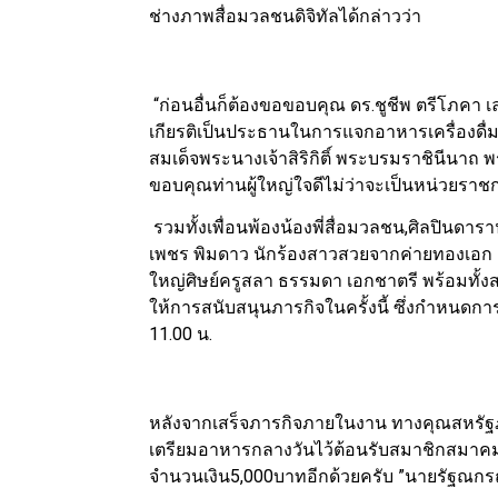
ช่างภาพสื่อมวลชนดิจิทัลได้กล่าวว่า
“ก่อนอื่นก็ต้องขอขอบคุณ ดร.ชูชีพ ตรีโภคา เล
เกียรติเป็นประธานในการแจกอาหารเครื่องดื่ม
สมเด็จพระนางเจ้าสิริกิติ์ พระบรมราชินีนาถ
ขอบคุณท่านผู้ใหญ่ใจดีไม่ว่าจะเป็นหน่วยราช
รวมทั้งเพื่อนพ้องน้องพี่สื่อมวลชน,ศิลปินดาร
เพชร พิมดาว นักร้องสาวสวยจากค่ายทองเอก เ
ใหญ่ศิษย์ครูสลา ธรรมดา เอกชาตรี พร้อมทั้ง
ให้การสนับสนุนภารกิจในครั้งนี้ ซึ่งกำหนดการจ
11.00 น.
หลังจากเสร็จภารกิจภายในงาน ทางคุณสหรัฐ
เตรียมอาหารกลางวันไว้ต้อนรับสมาชิกสมาคม
จำนวนเงิน5,000บาทอีกด้วยครับ ”นายรัฐณกรณ์