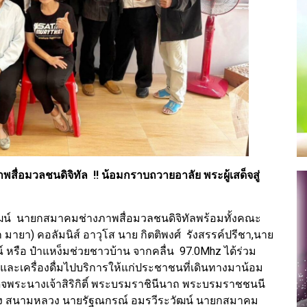
ื่อมวลชนดิจิทัล !! น้อมกราบถวายอาลัย พระผู้เสด็จสู่
วัฒน์ นายกสมาคมช่างภาพสื่อมวลชนดิจิทัลพร้อมทั้งคณะ
ายา) คอลัมนิส์ อาวุโส นาย กิตติพงศ์ รังสรรค์ปรีชา,นาย
์ หรือ ป๋าแหง็มช่วยชาวบ้าน จากคลื่น 97.0Mhz ได้ร่วม
ละเครื่องดื่มไปบริการให้แก่ประชาชนที่เดินทางมาน้อม
ด็จพระนางเจ้าสิริกิติ์ พระบรมราชินีนาถ พระบรมราชชนนี
อง สนามหลวง นายรัฐณกรณ์ อมรวีระวัฒน์ นายกสมาคม