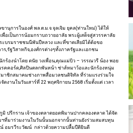
ขานุการในองศ์ พล.ต.ม.จ.จุลเจิม ยุคล(ท่านใหม่) ได้ให้
เพื่อเป็นการน้อมกราบถวายอาลัย พระผู้เสด็จสู่สวรรคาลัย
 พระบรมราชชนนีพันปีหลวง และที่ขาดเสียมิได้ต้อขอ
การ,รัฐวิสาหกิจ,องศ์กรต่างๆทั้งภาครัฐและเอกชน
านักร้องนำโดย ดนัย วงเพื่อน,คุณแม่บิว – วรรณวรี น้อง พอย
รคคอร์ด,ศิลปินตลกพันหน้า ซ่าส์หมาว้อและนักร้องหนุ่ม
สมาชิกสมาคมช่างภาพสื่อมวลชนดิจิทัล ที่ร่วมแรงร่วมใจ
ัดงานในวันเสาร์ที่ 22 พฤศจิกายน 2568 เริ่มตั้งแต่ เวลา
ภูมิ ปรีกราน เจ้าของตลาดยอดพิมานปากคลองตลาด ได้จัด
ฯที่มาร่วมงานในวันนั้นนอกจากนั้นท่านยังร่วมสมสบทุน
 อมรวีระวัฒน์ กล่าวด้วยความปลื้มปีติยินดี