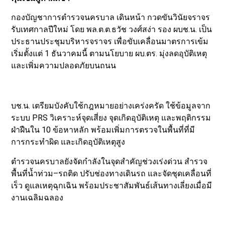
กองบัญชาการตำรวจนครบาล เดินหน้า กวดขันวินัยจราจร
รับเทศกาลปีใหม่ โดย พล.ต.ต.ธวัช วงศ์สง่า รอง ผบช.น. เป็น
ประธานประชุมบริหารจราจร เพื่อขับเคลื่อนมาตรการเข้ม
เริ่มตั้งแต่ 1 ธันวาคมนี้ ตามนโยบาย ผบ.ตร. มุ่งลดอุบัติเหตุ
และเพิ่มความปลอดภัยบนถนน
บช.น. เตรียมบังคับใช้กฎหมายอย่างเคร่งครัด ใช้ข้อมูลจาก
ระบบ PRS วิเคราะห์จุดเสี่ยง จุดเกิดอุบัติเหตุ และพฤติกรรม
ฝ่าฝืนใน 10 ข้อหาหลัก พร้อมเพิ่มการตรวจในพื้นที่ที่มี
การกระทำผิด และเกิดอุบัติเหตุสูง
ตำรวจนครบาลยังจัดกำลังในจุดสำคัญช่วงเร่งด่วน สำรวจ
พื้นที่น้ำท่วม–รถติด ปรับช่องทางเดินรถ และจัดชุดเคลื่อนที่
เร็ว ดูแลเหตุฉุกเฉิน พร้อมประชาสัมพันธ์เส้นทางเลี่ยงเมื่อมี
งานเฉลิมฉลอง