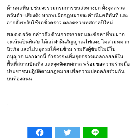
ด้านมลพิษ บชน.จะร่วมกรมการขนส่งทางบก ตั้งจุดตรวจ
ควันดำ–เสียงดัง หากพบผิดกฎหมายจะดำเนินคดีทันที และ
อาจสั่งระงับใช้รถชั่วคราว ตลอดช่วงเทศกาลปีใหม่
พล.ต.ต.ธวัช กล่าวถึง ด้านการจราจร และข้อหาที่พบมาก
จะเน้นเป็นพิเศษ ได้แก่ ฝ่าฝืนสัญญาณไฟแดง, ไม่สวมหมวก
นิรภัย และไม่หยุดรถให้คนข้าม รวมถึงผู้ขับขี่ไม่มีใบ
อนุญาต นอกจากนี้ ตำรวจจะเพิ่มจุดตรวจแอลกอฮอล์ใน
พื้นที่สถานบันเทิง และจุดจัดเทศกาล พร้อมขอความร่วมมือ
ประชาชนปฏิบัติตามกฎหมาย เพื่อความปลอดภัยร่วมกัน
บนท้องถนน
.