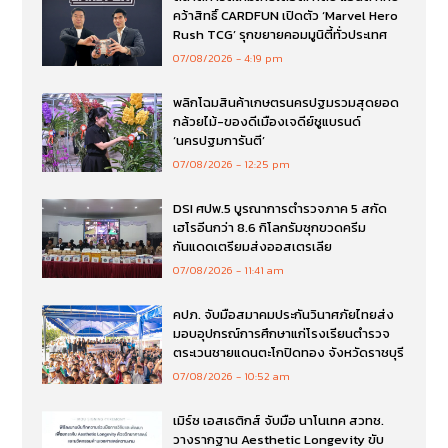
คว้าสิทธิ์ CARDFUN เปิดตัว ‘Marvel Hero
Rush TCG’ รุกขยายคอมมูนิตี้ทั่วประเทศ
07/08/2026
4:19 pm
พลิกโฉมสินค้าเกษตรนครปฐมรวมสุดยอด
กล้วยไม้-ของดีเมืองเจดีย์ชูแบรนด์
‘นครปฐมการันตี’
07/08/2026
12:25 pm
DSI ศปพ.5 บูรณาการตำรวจภาค 5 สกัด
เฮโรอีนกว่า 8.6 กิโลกรัมซุกขวดครีม
กันแดดเตรียมส่งออสเตรเลีย
07/08/2026
11:41 am
คปภ. จับมือสมาคมประกันวินาศภัยไทยส่ง
มอบอุปกรณ์การศึกษาแก่โรงเรียนตำรวจ
ตระเวนชายแดนตะโกปิดทอง จังหวัดราชบุรี
07/08/2026
10:52 am
เมิร์ซ เอสเธติกส์ จับมือ นาโนเทค สวทช.
วางรากฐาน Aesthetic Longevity ขับ