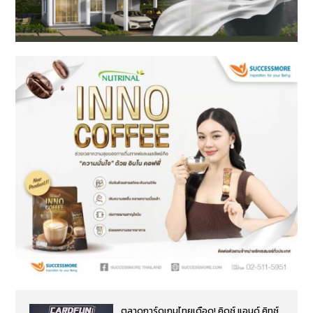
ตลาดการ์ดเกมไทยเดือด! คิดซ์ แอนด์ คิทซ์