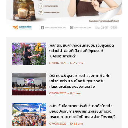
พลิกโฉมสินค้าเกษตรนครปฐมรวมสุดยอด
กล้วยไม้-ของดีเมืองเจดีย์ชูแบรนด์
‘นครปฐมการันตี’
07/08/2026
12:25 pm
DSI ศปพ.5 บูรณาการตำรวจภาค 5 สกัด
เฮโรอีนกว่า 8.6 กิโลกรัมซุกขวดครีม
กันแดดเตรียมส่งออสเตรเลีย
07/08/2026
11:41 am
คปภ. จับมือสมาคมประกันวินาศภัยไทยส่ง
มอบอุปกรณ์การศึกษาแก่โรงเรียนตำรวจ
ตระเวนชายแดนตะโกปิดทอง จังหวัดราชบุรี
07/08/2026
10:52 am