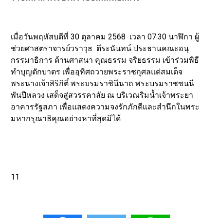
เมื่อวันพฤหัสบดีที่ 30 ตุลาคม 2568 เวลา 07.30 นาฬิกา ผู้
ช่วยศาสตราจารย์วราวุธ ตีระนันทน์ ประธานคณะอนุ
กรรมาธิการ ด้านศาสนา คุณธรรม จริยธรรม เข้าร่วมพิธี
ทำบุญตักบาตร เพื่ออุทิศถวายพระราชกุศลแด่สมเด็จ
พระนางเจ้าสิริกิติ์ พระบรมราชินีนาถ พระบรมราชชนนี
พันปีหลวง เสด็จสู่สวรรคาลัย ณ บริเวณริมน้ำเจ้าพระยา
อาคารรัฐสภา เพื่อแสดงความจงรักภักดีและสำนึกในพระ
มหากรุณาธิคุณอย่างหาที่สุดมิได้
11