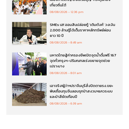
เที่ยวถิ่นใต้
08/08/2026
12:36 pm
SMEs เฮ! ออมสินปล่อยกู้ ‘เติมตังค์’ วงเงิน
2,000 ล้านกู้ได้เต็มราคาหลักทรัพย์ผ่อน
ยาว 10 ปี
08/08/2026
8:49 am
มหาดไทยสู้ค่าครองชีพเปิดจุดน้ำดื่มฟรี 167
จุดทั่วกรุงฯ-ปริมณฑลเร่งขยายจุดช่วย
เปราะบาง
08/08/2026
8:01 am
เอาจริง!ผู้ว่าฯปราจีนบุรีสั่งปิดตายรง.ขยะ
พิษเถื่อนทุนจีนลอบรุกป่าสงวนฯแควระบบ
และป่าสียัดเกือบปี
08/08/2026
6:39 am