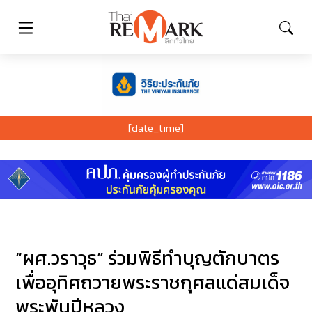
[date_time]
“ผศ.วราวุธ” ร่วมพิธีทำบุญตักบาตร
เพื่ออุทิศถวายพระราชกุศลแด่สมเด็จ
พระพันปีหลวง