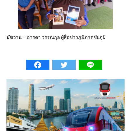
มัฆวาน – อารดา วรรณกุล ผู้สื่อข่าวภูมิภาคชัยภูมิ