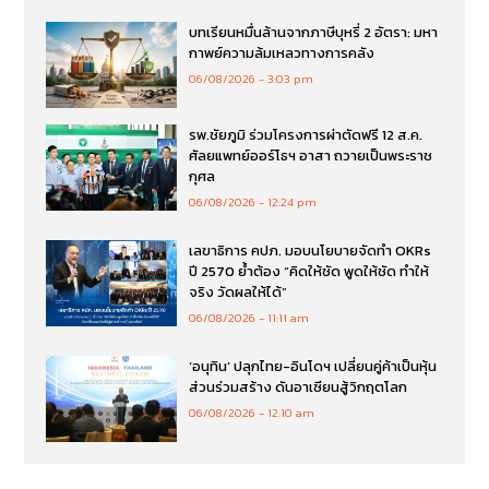
บทเรียนหมื่นล้านจากภาษีบุหรี่ 2 อัตรา: มหา
กาพย์ความล้มเหลวทางการคลัง
06/08/2026
3:03 pm
รพ.ชัยภูมิ ร่วมโครงการผ่าตัดฟรี 12 ส.ค.
ศัลยแพทย์ออร์โธฯ อาสา ถวายเป็นพระราช
กุศล
06/08/2026
12:24 pm
เลขาธิการ คปภ. มอบนโยบายจัดทำ OKRs
ปี 2570 ย้ำต้อง “คิดให้ชัด พูดให้ชัด ทำให้
จริง วัดผลให้ได้”
06/08/2026
11:11 am
‘อนุทิน’ ปลุกไทย-อินโดฯ เปลี่ยนคู่ค้าเป็นหุ้น
ส่วนร่วมสร้าง ดันอาเซียนสู้วิกฤตโลก
06/08/2026
12:10 am