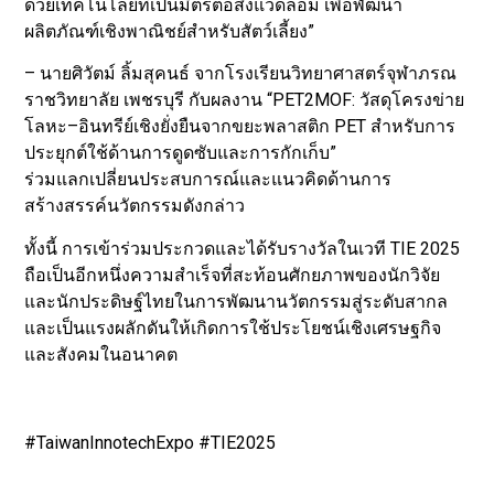
ด้วยเทคโนโลยีที่เป็นมิตรต่อสิ่งแวดล้อม เพื่อพัฒนา
ผลิตภัณฑ์เชิงพาณิชย์สำหรับสัตว์เลี้ยง”
– นายศิวัตม์ ลิ้มสุคนธ์ จากโรงเรียนวิทยาศาสตร์จุฬาภรณ
ราชวิทยาลัย เพชรบุรี กับผลงาน “PET2MOF: วัสดุโครงข่าย
โลหะ–อินทรีย์เชิงยั่งยืนจากขยะพลาสติก PET สำหรับการ
ประยุกต์ใช้ด้านการดูดซับและการกักเก็บ”
ร่วมแลกเปลี่ยนประสบการณ์และแนวคิดด้านการ
สร้างสรรค์นวัตกรรมดังกล่าว
ทั้งนี้ การเข้าร่วมประกวดและได้รับรางวัลในเวที TIE 2025
ถือเป็นอีกหนึ่งความสำเร็จที่สะท้อนศักยภาพของนักวิจัย
และนักประดิษฐ์ไทยในการพัฒนานวัตกรรมสู่ระดับสากล
และเป็นแรงผลักดันให้เกิดการใช้ประโยชน์เชิงเศรษฐกิจ
และสังคมในอนาคต
#TaiwanInnotechExpo #TIE2025