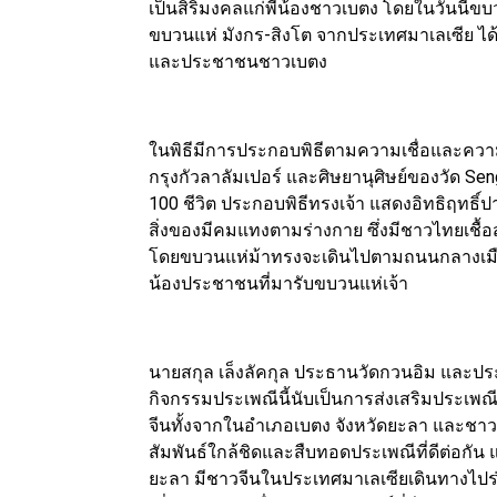
เป็นสิริมงคลแก่พี่น้องชาวเบตง โดยในวันนี้ข
ขบวนแห่ มังกร-สิงโต จากประเทศมาเลเซีย ได้แ
และประชาชนชาวเบตง
ในพิธีมีการประกอบพิธีตามความเชื่อและควา
กรุงกัวลาลัมเปอร์ และศิษยานุศิษย์ของวัด S
100 ชีวิต ประกอบพิธีทรงเจ้า แสดงอิทธิฤทธิ์
สิ่งของมีคมแทงตามร่างกาย ซึ่งมีชาวไทยเชื้
โดยขบวนแห่ม้าทรงจะเดินไปตามถนนกลางเมือง
น้องประชาชนที่มารับขบวนแห่เจ้า
นายสกุล เล็งลัคกุล ประธานวัดกวนอิม และประ
กิจกรรมประเพณีนี้นับเป็นการส่งเสริมประเพณ
จีนทั้งจากในอำเภอเบตง จังหวัดยะลา และชาวจ
สัมพันธ์ใกล้ชิดและสืบทอดประเพณีที่ดีต่อกัน แ
ยะลา มีชาวจีนในประเทศมาเลเซียเดินทางไปร่