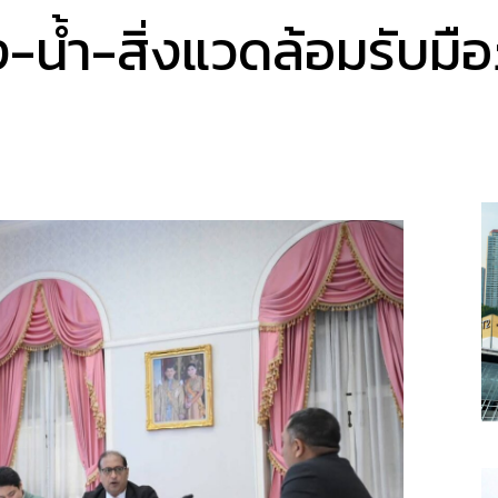
น้ำ-สิ่งแวดล้อมรับมือภั