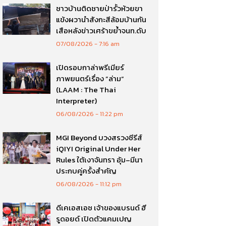
ชาวบ้านติดชายป่ารั้วห้วยขา
แข้งผวานำสังกะสีล้อมบ้านกัน
เสือหลังข่าวเศร้าขย้ำจนท.ดับ
07/08/2026
7:16 am
เปิดรอบกาล่าพรีเมียร์
ภาพยนตร์เรื่อง ”ล่าม“
(LAAM : The Thai
Interpreter)
06/08/2026
11:22 pm
MGI Beyond บวงสรวงซีรีส์
iQIYI Original Under Her
Rules ใต้เงาจันทรา อุ้ม–มีนา
ประกบคู่ครั้งสำคัญ
06/08/2026
11:12 pm
ดีเคเอสเอช เจ้าของแบรนด์ ฮี
รูดอยด์ เปิดตัวแคมเปญ