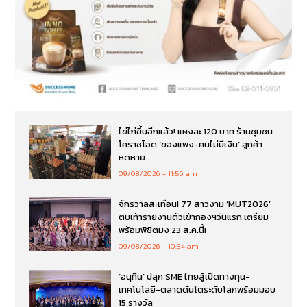
ไข่ไก่ขึ้นอีกแล้ว! แผงละ 120 บาท ร้านชุมชน
โคราชโอด ‘ของแพง-คนไม่มีเงิน’ ลูกค้า
หดหาย
09/08/2026
11:56 am
จักรวาลสะเทือน! 77 สาวงาม ‘MUT2026’
ตบเท้ารายงานตัวเข้ากองฯวันแรก เตรียม
พร้อมพิชิตมง 23 ส.ค.นี้!
09/08/2026
10:34 am
‘อนุทิน’ ปลุก SME ไทยสู้เปิดทางทุน-
เทคโนโลยี-ตลาดดันโตระดับโลกพร้อมมอบ
15 รางวัล