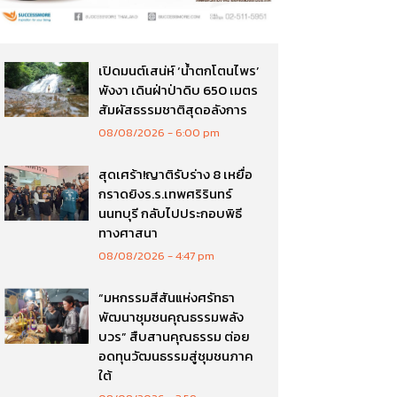
เปิดมนต์เสน่ห์ ‘น้ำตกโตนไพร’
พังงา เดินฝ่าป่าดิบ 650 เมตร
สัมผัสธรรมชาติสุดอลังการ
08/08/2026
6:00 pm
สุดเศร้า!ญาติรับร่าง 8 เหยื่อ
กราดยิงร.ร.เทพศริรินทร์
นนทบุรี กลับไปประกอบพิธี
ทางศาสนา
08/08/2026
4:47 pm
“มหกรรมสีสันแห่งศรัทธา
พัฒนาชุมชนคุณธรรมพลัง
บวร” สืบสานคุณธรรม ต่อย
อดทุนวัฒนธรรมสู่ชุมชนภาค
ใต้