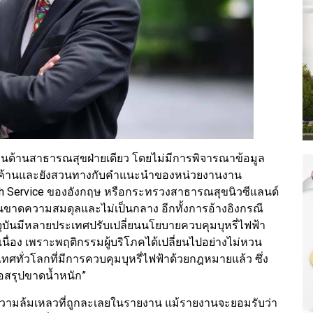
านด้านสาธารณสุขฝ่ายเดียว โดยไม่มีการพิจารณาข้อมูล
ะผู้คัดค้านและยังสวนทางกับคำแนะนำของหน่วยงานงาน
th Service ของอังกฤษ หรือกระทรวงสาธารณสุขนิวซีแลนด์
านขาดความสมดุลและไม่เป็นกลาง อีกทั้งการอ้างอิงกรณี
ัจจุบันมีหลายประเทศปรับเปลี่ยนนโยบายควบคุมบุหรี่ไฟฟ้า
เนื่อง เพราะพฤติกรรมผู้บริโภคได้เปลี่ยนไปอย่างไม่หวน
เทศทั่วโลกที่มีการควบคุมบุหรี่ไฟฟ้าด้วยกฎหมายแล้ว ซึ่ง
้อสรุปขาดน้ำหนัก”
ัญหาความล้มเหลวที่ถูกละเลยในรายงาน แม้รายงานจะยอมรับว่า