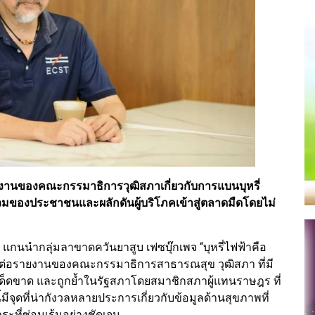
งรายงานของคณะกรรมาธิการวุฒิสภาเกี่ยวกับการแบนบุหรี่
วมของประชาชนและผลักดันผู้บริโภคเข้าสู่ตลาดมืดโดยไม่
้า แกนนำกลุ่มลาขาดควันยาสูบ เฟซบุ๊กเพจ “บุหรี่ไฟฟ้าคือ
ตต่อรายงานของคณะกรรมาธิการสาธารณสุข วุฒิสภา ที่มี
งเด็ดขาด และถูกย้ำในรัฐสภาโดยสมาชิกสภาผู้แทนราษฎร ที่
ีจุดที่น่ากังวลหลายประการเกี่ยวกับข้อมูลด้านสุขภาพที่
ะที่ซ่อนเร้นอย่างชัดเจน