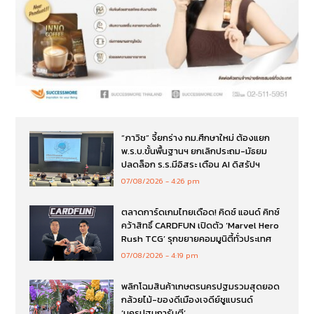
“ภาวิช” จี้ยกร่าง กม.ศึกษาใหม่ ต้องแยก
พ.ร.บ.ขั้นพื้นฐานฯ ยกเลิกประถม-มัธยม
ปลดล็อก ร.ร.มีอิสระ เตือน AI ดิสรัปฯ
07/08/2026
4:26 pm
ตลาดการ์ดเกมไทยเดือด! คิดซ์ แอนด์ คิทซ์
คว้าสิทธิ์ CARDFUN เปิดตัว ‘Marvel Hero
Rush TCG’ รุกขยายคอมมูนิตี้ทั่วประเทศ
07/08/2026
4:19 pm
พลิกโฉมสินค้าเกษตรนครปฐมรวมสุดยอด
กล้วยไม้-ของดีเมืองเจดีย์ชูแบรนด์
‘นครปฐมการันตี’