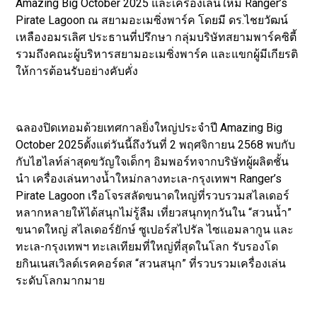
Amazing Big October 2025 และเครื่องเล่นใหม่ Ranger’s
Pirate Lagoon ณ สยามอะเมซิ่งพาร์ค โดยมี ดร.ไชยวัฒน์
เหลืองอมรเลิศ ประธานที่ปรึกษา กลุ่มบริษัทสยามพาร์คซิตี้
รวมถึงคณะผู้บริหารสยามอะเมซิ่งพาร์ค และแขกผู้มีเกียรติ
ให้การต้อนรับอย่างคับคั่ง
ฉลองปิดเทอมด้วยเทศกาลยิ่งใหญ่ประจำปี Amazing Big
October 2025ตั้งแต่วันนี้ถึงวันที่ 2 พฤศจิกายน 2568 พบกับ
กับไฮไลท์ล่าสุดขวัญใจเด็กๆ อิมพอร์ทจากบริษัทผู้ผลิตชั้น
นำ เครื่องเล่นทางน้ำใหม่กลางทะเล-กรุงเทพฯ Ranger’s
Pirate Lagoon เรือโจรสลัดขนาดใหญ่ที่รวบรวมสไลเดอร์
หลากหลายให้ได้สนุกไม่รู้ลืม เที่ยวสนุกทุกวันใน “สวนน้ำ”
ขนาดใหญ่ สไลเดอร์ยักษ์ ซูเปอร์สไปรัล ไซแอมลากูน และ
ทะเล-กรุงเทพฯ ทะเลเทียมที่ใหญ่ที่สุดในโลก รับรองโด
ยกินเนสเวิลด์เรคคอร์ดส “สวนสนุก” ที่รวบรวมเครื่องเล่น
ระดับโลกมากมาย