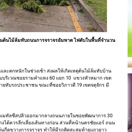
้นไม้ล้มทับถนนการจราจรอัมพาต ไฟดับในพื้นที่จำนวน
ละตกหนักในช่วงเช้า ส่งผลให้เกิดเหตุต้นไม้ล้มทับบ้าน
พบบริเวณซอยรามคำแหง 60 แยก 10 แขวงหัวหมาก เขต
หายทับรถประชาชน ขณะที่ซอยวิภาวดี 19 เขตจตุจักร มี
คาเมทัลชีสปลิวออกมากลางถนนภายในซอยพัฒนาการ 30
ด้ควรลีกเลี่ยงเส้นทางก่อน ส่วนที่หน้านครชัยแอร์ ถนน
2 ต้นกีดขวางการจราจร ทำให้มีรถติดสะสมท้ายแถวยาว