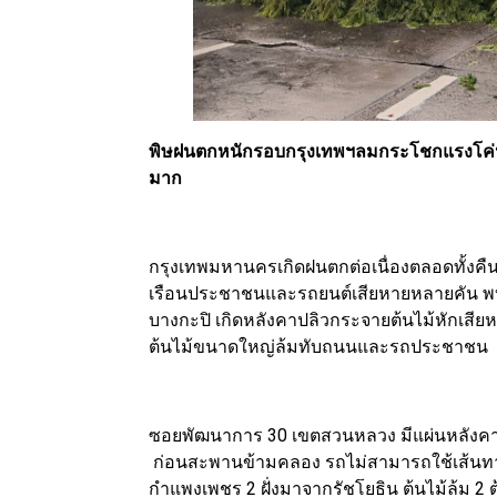
พิษฝนตกหนักรอบกรุงเทพฯลมกระโชกแรงโค่นต
มาก
กรุงเทพมหานครเกิดฝนตกต่อเนื่องตลอดทั้งคืนแ
เรือนประชาชนและรถยนต์เสียหายหลายคัน 
บางกะปิ เกิดหลังคาปลิวกระจายต้นไม้หักเสีย
ต้นไม้ขนาดใหญ่ล้มทับถนนและรถประชาชน
ซอยพัฒนาการ 30 เขตสวนหลวง มีแผ่นหลัง
ก่อนสะพานข้ามคลอง รถไม่สามารถใช้เส้นทางไ
กำแพงเพชร 2 ฝั่งมาจากรัชโยธิน ต้นไม้ล้ม 