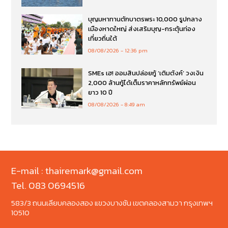
บุญมหาทานตักบาตรพระ 10,000 รูปกลาง
เมืองหาดใหญ่ ส่งเสริมบุญ-กระตุ้นท่อง
เที่ยวถิ่นใต้
08/08/2026
12:36 pm
SMEs เฮ! ออมสินปล่อยกู้ ‘เติมตังค์’ วงเงิน
2,000 ล้านกู้ได้เต็มราคาหลักทรัพย์ผ่อน
ยาว 10 ปี
08/08/2026
8:49 am
E-mail : thairemark@gmail.com
Tel. 083 0694516
583/3 ถนนเลียบคลองสอง แขวงบางชัน เขตคลองสามวา กรุงเทพฯ
10510