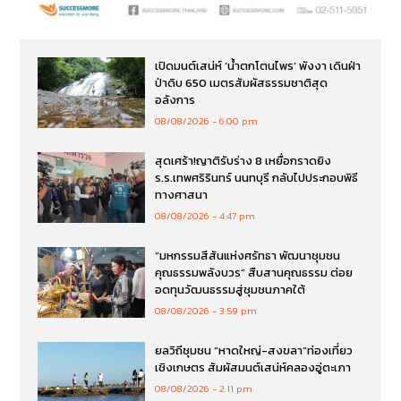
เปิดมนต์เสน่ห์ ‘น้ำตกโตนไพร’ พังงา เดินฝ่า
ป่าดิบ 650 เมตรสัมผัสธรรมชาติสุด
อลังการ
08/08/2026
6:00 pm
สุดเศร้า!ญาติรับร่าง 8 เหยื่อกราดยิง
ร.ร.เทพศริรินทร์ นนทบุรี กลับไปประกอบพิธี
ทางศาสนา
08/08/2026
4:47 pm
“มหกรรมสีสันแห่งศรัทธา พัฒนาชุมชน
คุณธรรมพลังบวร” สืบสานคุณธรรม ต่อย
อดทุนวัฒนธรรมสู่ชุมชนภาคใต้
08/08/2026
3:59 pm
ยลวิถีชุมชน “หาดใหญ่-สงขลา”ท่องเที่ยว
เชิงเกษตร สัมผัสมนต์เสน่ห์คลองอู่ตะเภา
08/08/2026
2:11 pm