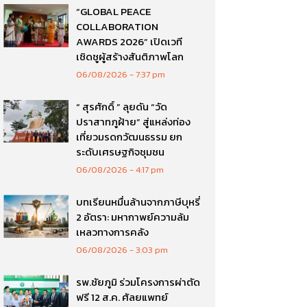
“GLOBAL PEACE
COLLABORATION
AWARDS 2026” เปิดเวที
เชิดชูผู้สร้างสันติภาพโลก
06/08/2026
7:37 pm
“ สุรศักดิ์ ” ลุยดัน “วัด
ปราสาทภูฝ้าย” สู่แหล่งท่อง
เที่ยวมรดกวัฒนธรรม ยก
ระดับเศรษฐกิจชุมชน
06/08/2026
4:17 pm
บทเรียนหมื่นล้านจากภาษีบุหรี่
2 อัตรา: มหากาพย์ความล้ม
เหลวทางการคลัง
06/08/2026
3:03 pm
รพ.ชัยภูมิ ร่วมโครงการผ่าตัด
ฟรี 12 ส.ค. ศัลยแพทย์