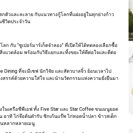
 แตกตัวและละลาย กับแนวทางกู้โลกที่แฝงอยู่ในทุกย่างก้าว
ชีวิตประจำวัน
ลก กับ “ซูเปอร์มาร์เก็ตจำลอง” ที่เปิดให้ได้ทดลองเลือกซื้อ
บสิ่งแวดล้อม พร้อมกับวิธีแยกและทิ้งขยะให้ดีต่อใจและดีต่อ
e Dining ที่จะมีเชฟ นักวิจัย และสัตวบาลจิ๋ว ย้อนเวลาไป
้างสรรค์ด้วยความใส่ใจ และนำนวัตกรรมแห่งความยั่งยืนมา
งในเครือซีพีเอฟ ทั้ง Five Star และ Star Coffee ขนเมนูยอด
อาทิ ไก่จ๊อต้นตำรับ ชิกเก้นแร๊พ ไก่ทอดน้ำปลา ข้าวสเต็ก
-เย็นหลากหลายเมนู