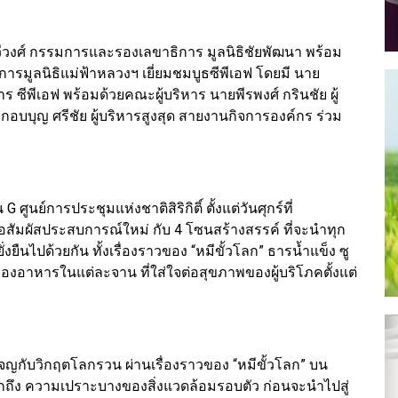
ทวีวงศ์ กรรมการและรองเลขาธิการ มูลนิธิชัยพัฒนา พร้อม
การมูลนิธิแม่ฟ้าหลวงฯ เยี่ยมชมบูธซีพีเอฟ โดยมี นาย
 ซีพีเอฟ พร้อมด้วยคณะผู้บริหาร นายพีรพงศ์ กรินชัย ผู้
บบุญ ศรีชัย ผู้บริหารสูงสุด สายงานกิจการองค์กร ร่วม
G ศูนย์การประชุมแห่งชาติสิริกิติ์ ตั้งแต่วันศุกร์ที่
พื่อสัมผัสประสบการณ์ใหม่ กับ 4 โซนสร้างสรรค์ ที่จะนำทุก
่งยืนไปด้วยกัน ทั้งเรื่องราวของ “หมีขั้วโลก” ธารน้ำแข็ง ซู
องอาหารในแต่ละจาน ที่ใส่ใจต่อสุขภาพของผู้บริโภคตั้งแต่
ผจญกับวิกฤตโลกรวน ผ่านเรื่องราวของ “หมีขั้วโลก” บน
ักถึง ความเปราะบางของสิ่งแวดล้อมรอบตัว ก่อนจะนำไปสู่