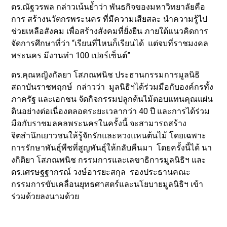
ดร.ณัฐวรพล กล่าวเน้นย้ำว่า พันธกิจของมหาวิทยาลัยคือ
การ สร้างนวัตกรพระนคร ที่มีความเสียสละ นำความรู้ไป
ช่วยเหลือสังคม เพื่อสร้างสังคมที่ยั่งยืน ภายใต้แนวคิดการ
จัดการศึกษาที่ว่า “เรียนที่ไหนก็เรียนได้ แต่จบที่ราชมงคล
พระนคร มีงานทำ 100 เปอร์เซ็นต์”
ดร.คุณหญิงกัลยา โสภณพนิช ประธานกรรมการมูลนิธิ
สถาบันราชพฤกษ์ กล่าวว่า มูลนิธิฯได้ร่วมมือกับองค์กรทั้ง
ภาครัฐ และเอกชน จัดกิจกรรมปลูกต้นไม้ตอบแทนคุณแผ่น
ดินอย่างต่อเนื่องตลอดระยะเวลากว่า 40 ปี และการได้ร่วม
มือกับราชมลคลพระนครในครั้งนี้ จะสามารถสร้าง
จิตสำนึกเยาวชนให้รู้จักรักและหวงแหนต้นไม้ โดยเฉพาะ
การรักษาพันธุ์พืชที่สูญพันธุ์ให้กลับคืนมา โดยครั้งนี้ได้ นา
งกิติยา โสภณพนิช กรรมการและเลขาธิการมูลนิธิฯ และ
ดร.เศรษฐฐากรณ์ วงษ์อารยะสกุล รองประธานคณะ
กรรมการขับเคลื่อนยุทธศาสตร์และนโยบายมูลนิธิฯ เข้า
ร่วมด้วยลงนามด้วย