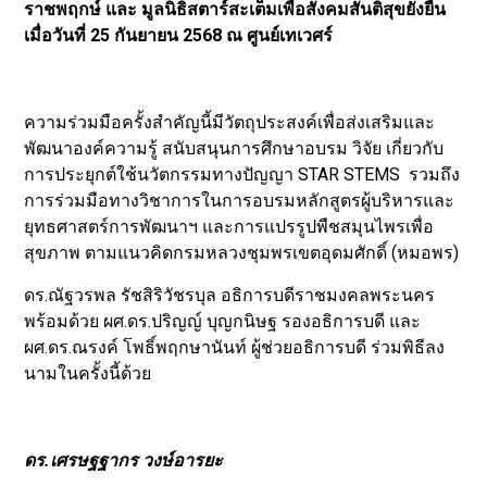
ราชพฤกษ์ และ มูลนิธิสตาร์สะเต็มเพื่อสังคมสันติสุขยั่งยืน
เมื่อวันที่ 25 กันยายน 2568 ณ ศูนย์เทเวศร์
ความร่วมมือครั้งสำคัญนี้มีวัตถุประสงค์เพื่อส่งเสริมและ
พัฒนาองค์ความรู้ สนับสนุนการศึกษาอบรม วิจัย เกี่ยวกับ
การประยุกต์ใช้นวัตกรรมทางปัญญา STAR STEMS รวมถึง
การร่วมมือทางวิชาการในการอบรมหลักสูตรผู้บริหารและ
ยุทธศาสตร์การพัฒนาฯ และการแปรรูปพืชสมุนไพรเพื่อ
สุขภาพ ตามแนวคิดกรมหลวงชุมพรเขตอุดมศักดิ์ (หมอพร)
ดร.ณัฐวรพล รัชสิริวัชรบุล อธิการบดีราชมงคลพระนคร
พร้อมด้วย ผศ.ดร.ปริญญ์ บุญกนิษฐ รองอธิการบดี และ
ผศ.ดร.ณรงค์ โพธิ์พฤกษานันท์ ผู้ช่วยอธิการบดี ร่วมพิธีลง
นามในครั้งนี้ด้วย
ดร.เศรษฐฐากร วงษ์อารยะ