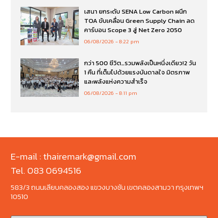
เสนา ยกระดับ SENA Low Carbon ผนึก
TOA ขับเคลื่อน Green Supply Chain ลด
คาร์บอน Scope 3 สู่ Net Zero 2050
06/08/2026
8:22 pm
กว่า 500 ชีวิต…รวมพลังเป็นหนึ่งเดียว!2 วัน
1 คืน ที่เต็มไปด้วยแรงบันดาลใจ มิตรภาพ
และพลังแห่งความสำเร็จ
06/08/2026
8:11 pm
E-mail : thairemark@gmail.com
Tel. 083 0694516
583/3 ถนนเลียบคลองสอง แขวงบางชัน เขตคลองสามวา กรุงเทพฯ
10510