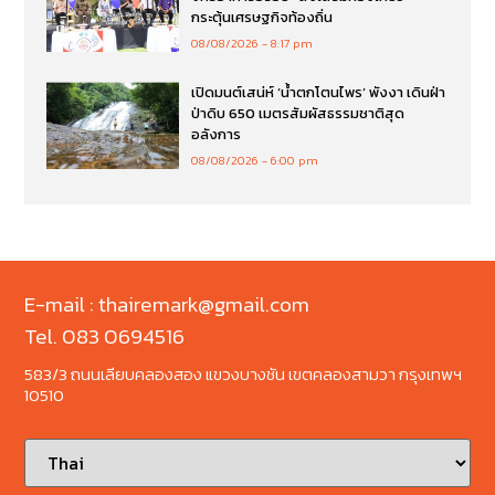
กระตุ้นเศรษฐกิจท้องถิ่น
08/08/2026
8:17 pm
เปิดมนต์เสน่ห์ ‘น้ำตกโตนไพร’ พังงา เดินฝ่า
ป่าดิบ 650 เมตรสัมผัสธรรมชาติสุด
อลังการ
08/08/2026
6:00 pm
E-mail : thairemark@gmail.com
Tel. 083 0694516
583/3 ถนนเลียบคลองสอง แขวงบางชัน เขตคลองสามวา กรุงเทพฯ
10510