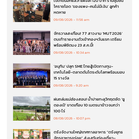
ไข่ไก่ขึ้นอีกแล้ว! แผงละ 120 บาท ร้านชุมชน
โคราชโอด ‘ของแพง-คนไม่มีเงิน’ ลูกค้า
หดหาย
09/08/2026
11:56 am
จักรวาลสะเทือน! 77 สาวงาม ‘MUT2026’
ตบเท้ารายงานตัวเข้ากองฯวันแรก เตรียม
พร้อมพิชิตมง 23 ส.ค.นี้!
09/08/2026
10:34 am
‘อนุทิน’ ปลุก SME ไทยสู้เปิดทางทุน-
เทคโนโลยี-ตลาดดันโตระดับโลกพร้อมมอบ
15 รางวัล
09/08/2026
9:20 am
ฝนถล่มแม่ฮ่องสอน! น้ำปายทะลุวิกฤตซัด ‘ซู
ตองเป้’ ขาดเกือบ 10 เมตรนาข้าวจมกว่า
100 ไร่
08/08/2026
10:07 pm
ตรังจัดงานใหญ่!เทศกาลอาหาร “ตรังยุทธ
จักรอาหารอร่อย” ส่งเสริมท่องเที่ยว-