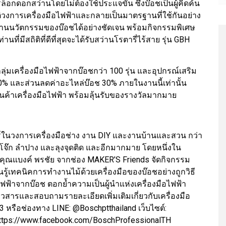
็อกดอกสว่านโดยไม่ต้องใช้ประแจขัน ซึ่งบ๊อชเป็นผู้คิดค้น
วัติวงการเครื่องมือไฟฟ้าและกลายเป็นมาตรฐานที่ใช้กันอย่าง
ำด้านนวัตกรรมของบ๊อชได้อย่างชัดเจน พร้อมกิจกรรมพิเศษ
านที่มีสถิติที่ดีที่สุดจะได้รับสว่านโรตารี่ไร้สาย รุ่น GBH
่มเครื่องมือไฟฟ้าจากบ๊อชกว่า 100 รุ่น และอุปกรณ์เสริม
0% และส่วนลดค่าอะไหล่บ๊อช 30% ภายในงานนี้เท่านั้น
นค้าเครื่องมือไฟฟ้า พร้อมลุ้นรับของรางวัลมากมาย
อร์ในวงการเครื่องมือช่าง งาน DIY และงานบ้านและสวน กว่า
างโจ๊ก ลำปาง และลุงจุดติด และอีกมากมาย โดยหนึ่งใน
ยคุณแบงค์ พรชัย จากช่อง MAKER’S Friends จัดกิจกรรม
นรู้เทคนิคการทำงานไม้ด้วยเครื่องมือของบ๊อชอย่างถูกวิธี
ฟฟ้าจากบ๊อช ตอกย้ำความเป็นผู้นำแห่งเครื่องมือไฟฟ้า
วสารและสอบถามรายละเอียดเพิ่มเติมเกี่ยวกับเครื่องมือ
23 หรือช่องทาง LINE: @Boschptthailand เว็บไซต์:
 https://www.facebook.com/BoschProfessionalTH