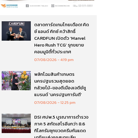
ตลาดการ์ดเกมไทยเดือด! คิด
ซ์ แอนด์ คิทซ์ คว้าสิทธิ์
CARDFUN เปิดตัว ‘Marvel
Hero Rush TCG’ รุกขยาย
คอมมูนิตี้ทั่วประเทศ
07/08/2026
4:19 pm
พลิกโฉมสินค้าเกษตร
นครปฐมรวมสุดยอด
กล้วยไม้-ของดีเมืองเจดีย์ชู
แบรนด์ ‘นครปฐมการันตี’
07/08/2026
12:25 pm
DSI ศปพ.5 บูรณาการตำรวจ
ภาค 5 สกัดเฮโรอีนกว่า 8.6
กิโลกรัมซุกขวดครีมกันแดด
เตรียมส่งออสเตรเลีย