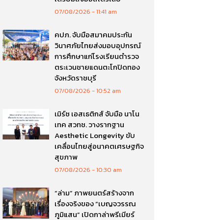
07/08/2026
11:41 am
คปภ. จับมือสมาคมประกัน
วินาศภัยไทยส่งมอบอุปกรณ์
การศึกษาแก่โรงเรียนตำรวจ
ตระเวนชายแดนตะโกปิดทอง
จังหวัดราชบุรี
07/08/2026
10:52 am
เมิร์ซ เอสเธติกส์ จับมือ นาโน
เทค สวทช. วางรากฐาน
Aesthetic Longevity ขับ
เคลื่อนไทยสู่อนาคตเศรษฐกิจ
สุขภาพ
07/08/2026
10:30 am
“ล่าม” ภาพยนตร์สร้างจาก
เรื่องจริงของ “เบญจวรรณ
ภูมิแสน” เปิดกาล่าพรีเมียร์