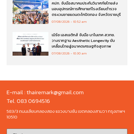
คปภ. จับมือสมาคมประกันวินาศภัยไทยส่ง
มอบอุปกรณ์การศึกษาแก่โรงเรียนตำรวจ
ตระเวนชายแดนตะโกปิดทอง จังหวัดราชบุรี
07/08/2026
10:52 am
เมิร์ซ เอสเธติกส์ จับมือ นาโนเทค สวทช.
วางรากฐาน Aesthetic Longevity ขับ
เคลื่อนไทยสู่อนาคตเศรษฐกิจสุขภาพ
07/08/2026
10:30 am
E-mail : thairemark@gmail.com
Tel. 083 0694516
583/3 ถนนเลียบคลองสอง แขวงบางชัน เขตคลองสามวา กรุงเทพฯ
10510