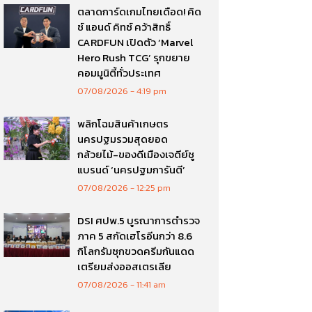
ตลาดการ์ดเกมไทยเดือด! คิด
ซ์ แอนด์ คิทซ์ คว้าสิทธิ์
CARDFUN เปิดตัว ‘Marvel
Hero Rush TCG’ รุกขยาย
คอมมูนิตี้ทั่วประเทศ
07/08/2026
4:19 pm
พลิกโฉมสินค้าเกษตร
นครปฐมรวมสุดยอด
กล้วยไม้-ของดีเมืองเจดีย์ชู
แบรนด์ ‘นครปฐมการันตี’
07/08/2026
12:25 pm
DSI ศปพ.5 บูรณาการตำรวจ
ภาค 5 สกัดเฮโรอีนกว่า 8.6
กิโลกรัมซุกขวดครีมกันแดด
เตรียมส่งออสเตรเลีย
07/08/2026
11:41 am