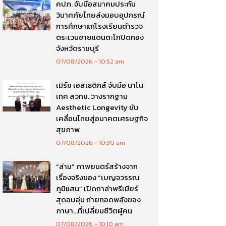
คปภ. จับมือสมาคมประกัน
วินาศภัยไทยส่งมอบอุปกรณ์
การศึกษาแก่โรงเรียนตำรวจ
ตระเวนชายแดนตะโกปิดทอง
จังหวัดราชบุรี
07/08/2026
10:52 am
เมิร์ซ เอสเธติกส์ จับมือ นาโน
เทค สวทช. วางรากฐาน
Aesthetic Longevity ขับ
เคลื่อนไทยสู่อนาคตเศรษฐกิจ
สุขภาพ
07/08/2026
10:30 am
“ล่าม” ภาพยนตร์สร้างจาก
เรื่องจริงของ “เบญจวรรณ
ภูมิแสน” เปิดกาล่าพรีเมียร์
สุดอบอุ่น ถ่ายทอดพลังของ
ภาษา…ที่เปลี่ยนชีวิตผู้คน
07/08/2026
10:10 am