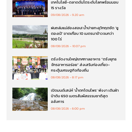
เทคโนโลยี-ตลาดดันโตระดับโลกพร้อมมอบ
15 รางวัล
09/08/2026
9:20 am
ฝนถล่มแม่ฮ่องสอน! น้ำปายทะลุวิกฤตซัด ‘ซู
ตองเป้’ ขาดเกือบ 10 เมตรนาข้าวจมกว่า
100 ไร่
08/08/2026
10:07 pm
ตรังจัดงานใหญ่!เทศกาลอาหาร “ตรังยุทธ
จักรอาหารอร่อย” ส่งเสริมท่องเที่ยว-
กระตุ้นเศรษฐกิจท้องถิ่น
08/08/2026
8:17 pm
เปิดมนต์เสน่ห์ ‘น้ำตกโตนไพร’ พังงา เดินฝ่า
ป่าดิบ 650 เมตรสัมผัสธรรมชาติสุด
อลังการ
08/08/2026
6:00 pm