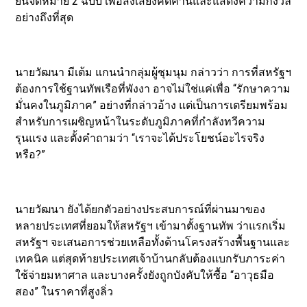
ยื่นจดหมาย 2 ฉบับ เพื่อส่งเสียงคัดค้านและแสดงความกังวล
อย่างถึงที่สุด
​นายวัฒนา มีเต้ม แกนนำกลุ่มผู้ชุมนุม กล่าวว่า การที่สหรัฐฯ
ต้องการใช้ฐานทัพเรือที่พังงา อาจไม่ใช่แค่เพื่อ “รักษาความ
มั่นคงในภูมิภาค” อย่างที่กล่าวอ้าง แต่เป็นการเตรียมพร้อม
สำหรับการเผชิญหน้าในระดับภูมิภาคที่กำลังทวีความ
รุนแรง และตั้งคำถามว่า “เราจะได้ประโยชน์อะไรจริง
หรือ?”
​นายวัฒนา ยังได้ยกตัวอย่างประสบการณ์ที่ผ่านมาของ
หลายประเทศที่ยอมให้สหรัฐฯ เข้ามาตั้งฐานทัพ ว่าแรกเริ่ม
สหรัฐฯ จะเสนอการช่วยเหลือทั้งด้านโครงสร้างพื้นฐานและ
เทคนิค แต่สุดท้ายประเทศเจ้าบ้านกลับต้องแบกรับภาระค่า
ใช้จ่ายมหาศาล และบางครั้งยังถูกบังคับให้ซื้อ “อาวุธมือ
สอง” ในราคาที่สูงลิ่ว