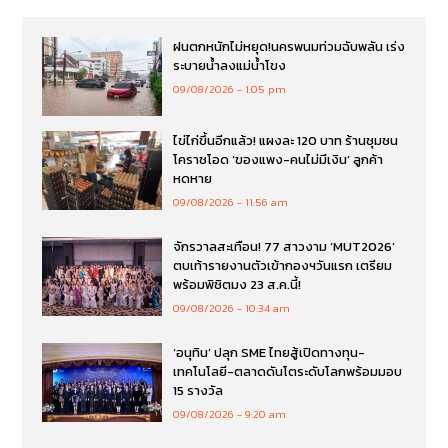
ฝนตกหนักไม่หยุด!นครพนมท่วมฉับพลัน เร่ง
ระบายน้ำลงแม่น้ำโขง
09/08/2026
1:05 pm
ไข่ไก่ขึ้นอีกแล้ว! แผงละ 120 บาท ร้านชุมชน
โคราชโอด ‘ของแพง-คนไม่มีเงิน’ ลูกค้า
หดหาย
09/08/2026
11:56 am
จักรวาลสะเทือน! 77 สาวงาม ‘MUT2026’
ตบเท้ารายงานตัวเข้ากองฯวันแรก เตรียม
พร้อมพิชิตมง 23 ส.ค.นี้!
09/08/2026
10:34 am
‘อนุทิน’ ปลุก SME ไทยสู้เปิดทางทุน-
เทคโนโลยี-ตลาดดันโตระดับโลกพร้อมมอบ
15 รางวัล
09/08/2026
9:20 am