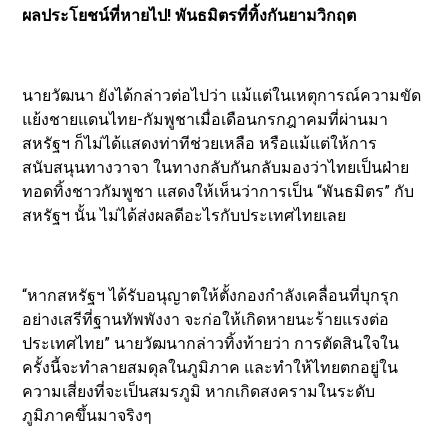
​ผลประโยชน์ที่หายไป! พันธมิตรที่ทิ้งกันยามวิกฤต
​นายวัฒนา ยังได้กล่าวต่อไปว่า แม้แต่ในเหตุการณ์ความขัด
แย้งชายแดนไทย-กัมพูชาเมื่อเดือนกรกฎาคมที่ผ่านมา
สหรัฐฯ ก็ไม่ได้แสดงท่าทีช่วยเหลือ หรือแม้แต่ให้การ
สนับสนุนทางวาจา ในทางกลับกันกลับมองว่าไทยเป็นฝ่าย
ทอดทิ้งชาวกัมพูชา แสดงให้เห็นว่าการเป็น “พันธมิตร” กับ
สหรัฐฯ นั้น ไม่ได้ส่งผลดีอะไรกับประเทศไทยเลย
​“หากสหรัฐฯ ได้รับอนุญาตให้ตั้งกองกำลังเคลื่อนที่บุกรุก
อย่างเสรีที่ฐานทัพพังงา จะก่อให้เกิดหายนะร้ายแรงต่อ
ประเทศไทย” นายวัฒนากล่าวทิ้งท้ายว่า การตัดสินใจใน
ครั้งนี้จะทำลายสมดุลในภูมิภาค และทำให้ไทยตกอยู่ใน
ความเสี่ยงที่จะเป็นสมรภูมิ หากเกิดสงครามในระดับ
ภูมิภาคขึ้นมาจริงๆ