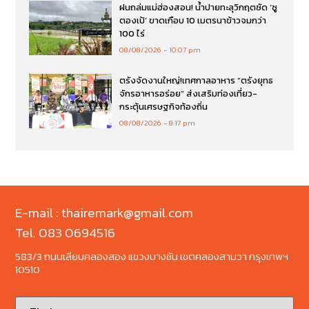
ฝนถล่มแม่ฮ่องสอน! น้ำปายทะลุวิกฤตซัด ‘ซู
ตองเป้’ ขาดเกือบ 10 เมตรนาข้าวจมกว่า
100 ไร่
08/08/2026
10:07 pm
ตรังจัดงานใหญ่!เทศกาลอาหาร “ตรังยุทธ
จักรอาหารอร่อย” ส่งเสริมท่องเที่ยว-
กระตุ้นเศรษฐกิจท้องถิ่น
08/08/2026
8:17 pm
E-mail : thairemark@gmail.com
Tel. 083 0694516
583/3 ถนนเลียบคลองสอง แขวงบางชัน เขตคลองสามวา กรุงเทพฯ
10510