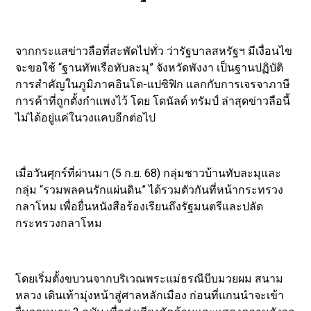
​จากกระแสข่าวลือที่สะพัดไปทั่ว ว่ารัฐบาลสหรัฐฯ มีเงื่อนไข
จะขอใช้ “ฐานทัพเรือทับละมุ” จังหวัดพังงา เป็นฐานปฏิบัติ
การสำคัญในภูมิภาคอินโด-แปซิฟิก แลกกับการเจรจาภาษี
การค้าที่ถูกตั้งกำแพงไว้ โดย โดนัลด์ ทรัมป์ ล่าสุดข่าวลือนี้
ไม่ได้อยู่แค่ในวงแคบอีกต่อไป
​เมื่อวันศุกร์ที่ผ่านมา (5 ก.ย. 68) กลุ่มชาวบ้านทับละมุและ
กลุ่ม “รวมพลคนรักแผ่นดิน” ได้รวมตัวกันที่หน้ากระทรวง
กลาโหม เพื่อยื่นหนังสือร้องเรียนถึงรัฐมนตรีและปลัด
กระทรวงกลาโหม
โดยเริ่มตั้งขบวนจากบริเวณพระแม่ธรณีบีบมวยผม สนาม
หลวง เดินเท้ามุ่งหน้าสู่ศาลหลักเมือง ก่อนที่แกนนำจะเข้า