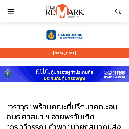
[date_time]
“วราวุธ” พร้อมคณะที่ปรึกษาคณะอนุ
กมธ.ศาสนา ฯ อวยพรวันเกิด
“ดร.ฉวีวรรณ คำพา” นายกสมาคมส่ง