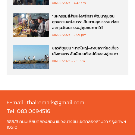
08/08/2026
4:47 pm
“มหกรรมสีสันแห่งศรัทธา พัฒนาชุมชน
คุณธรรมพลังบวร” สืบสานคุณธรรม ต่อย
อดทุนวัฒนธรรมสู่ชุมชนภาคใต้
08/08/2026
3:59 pm
ยลวิถีชุมชน “หาดใหญ่-สงขลา”ท่องเที่ยว
เชิงเกษตร สัมผัสมนต์เสน่ห์คลองอู่ตะเภา
08/08/2026
2:11 pm
E-mail : thairemark@gmail.com
Tel. 083 0694516
583/3 ถนนเลียบคลองสอง แขวงบางชัน เขตคลองสามวา กรุงเทพฯ
10510