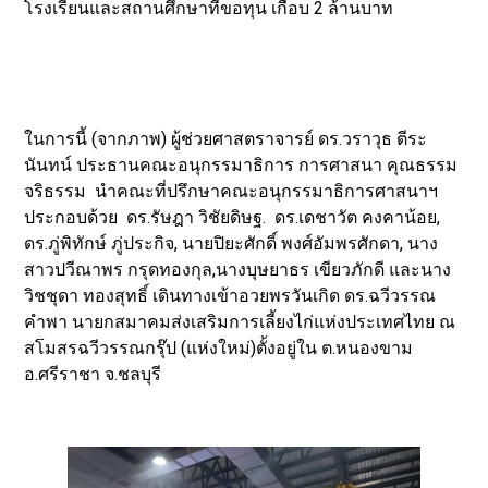
โรงเรียนและสถานศึกษาที่ขอทุน เกือบ 2 ล้านบาท
ในการนี้ (จากภาพ) ผู้ช่วยศาสตราจารย์ ดร.วราวุธ ตีระ
นันทน์ ประธานคณะอนุกรรมาธิการ การศาสนา คุณธรรม
จริธรรม นำคณะที่ปรึกษาคณะอนุกรรมาธิการศาสนาฯ
ประกอบด้วย ดร.รัษฎา วิชัยดิษฐ. ดร.เดชาวัต คงคาน้อย,
ดร.ภู่พิทักษ์ ภู่ประกิจ, นายปิยะศักดิ์ พงศ์อัมพรศักดา, นาง
สาวปวีณาพร กรุดทองกุล,นางบุษยาธร เขียวภักดี และนาง
วิชชุดา ทองสุทธิ์ เดินทางเข้าอวยพรวันเกิด ดร.ฉวีวรรณ
คำพา นายกสมาคมส่งเสริมการเลี้ยงไก่แห่งประเทศไทย ณ
สโมสรฉวีวรรณกรุ๊ป (แห่งใหม่)ตั้งอยู่ใน ต.หนองขาม
อ.ศรีราชา จ.ชลบุรี