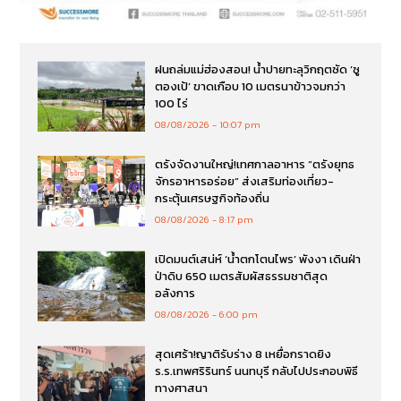
ฝนถล่มแม่ฮ่องสอน! น้ำปายทะลุวิกฤตซัด ‘ซู
ตองเป้’ ขาดเกือบ 10 เมตรนาข้าวจมกว่า
100 ไร่
08/08/2026
10:07 pm
ตรังจัดงานใหญ่!เทศกาลอาหาร “ตรังยุทธ
จักรอาหารอร่อย” ส่งเสริมท่องเที่ยว-
กระตุ้นเศรษฐกิจท้องถิ่น
08/08/2026
8:17 pm
เปิดมนต์เสน่ห์ ‘น้ำตกโตนไพร’ พังงา เดินฝ่า
ป่าดิบ 650 เมตรสัมผัสธรรมชาติสุด
อลังการ
08/08/2026
6:00 pm
สุดเศร้า!ญาติรับร่าง 8 เหยื่อกราดยิง
ร.ร.เทพศริรินทร์ นนทบุรี กลับไปประกอบพิธี
ทางศาสนา