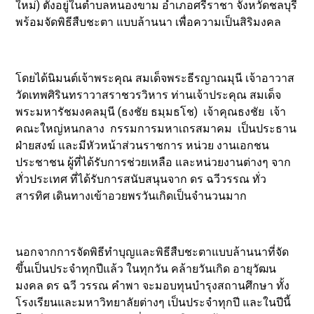
ใหม่) ตั้งอยู่ในตำบลหนองขาม อำเภอศรีราชา จังหวัดชลบุรี
พร้อมจัดพิธีสืบชะตา แบบล้านนา เพื่อความเป็นสิริมงคล
โดยได้นิมนต์เจ้าพระคุณ สมเด็จพระธีรญาณมุนี เจ้าอาวาส
วัดเทพศิรินทราวาสราชวรวิหาร ท่านเจ้าประคุณ สมเด็จ
พระมหารัชมงคลมุนี (ธงชัย ธมฺมธโช) เจ้าคุณธงชัย เจ้า
คณะใหญ่หนกลาง กรรมการมหาเถรสมาคม เป็นประธาน
ฝ่ายสงฆ์ และมีหัวหน้าส่วนราชการ หน่วย งานเอกชน
ประชาชน ผู้ที่ได้รับการช่วยเหลือ และหน่วยงานต่างๆ จาก
ทั่วประเทศ ที่ได้รับการสนับสนุนจาก ดร ฉวีวรรณ ทั่ว
สารทิศ เดินทางเข้าอวยพรวันเกิดเป็นจำนวนมาก
นอกจากการจัดพิธีทำบุญและพิธีสืบชะตาแบบล้านนาที่จัด
ขึ้นเป็นประจำทุกปีแล้ว ในทุกวัน คล้ายวันเกิด อายุวัฒน
มงคล ดร ฉวี วรรณ คำพา จะมอบทุนบำรุงสถานศึกษา ทั้ง
โรงเรียนและมหาวิทยาลัยต่างๆ เป็นประจำทุกปี และในปีนี้