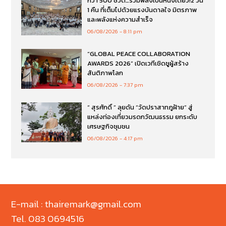
กว่า 500 ชีวิต…รวมพลังเป็นหนึ่งเดียว!2 วัน
1 คืน ที่เต็มไปด้วยแรงบันดาลใจ มิตรภาพ
และพลังแห่งความสำเร็จ
06/08/2026
8:11 pm
“GLOBAL PEACE COLLABORATION
AWARDS 2026” เปิดเวทีเชิดชูผู้สร้าง
สันติภาพโลก
06/08/2026
7:37 pm
“ สุรศักดิ์ ” ลุยดัน “วัดปราสาทภูฝ้าย” สู่
แหล่งท่องเที่ยวมรดกวัฒนธรรม ยกระดับ
เศรษฐกิจชุมชน
06/08/2026
4:17 pm
E-mail : thairemark@gmail.com
Tel. 083 0694516