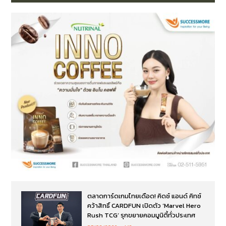
ตลาดการ์ดเกมไทยเดือด! คิดซ์ แอนด์ คิทซ์
คว้าสิทธิ์ CARDFUN เปิดตัว ‘Marvel Hero
Rush TCG’ รุกขยายคอมมูนิตี้ทั่วประเทศ