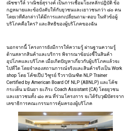
ณัชชาวีล์ วาณิชย์สุรางค์ เป็นการเชื่อมโยงหลักปฎิบัติ ข้อ
กฎหมายและข้อบังคับให้กับยุวชนและเยาวชนกว่า ๘๐ คน
โดยเวทีดังกล่าวได้มีการแลกเปลี่ยนถาม-ตอบ ในหัวข้อผู้
บริโภคคือใคร? และสิทธิของผู้บริโภคของฉัน
นอกจากนี้ โครงการยังมีการให้ความรู้ ผ่านฐานความรู้
ด้านสลากสินค้าและบริการ พิจารณาข้อบ่งชี้ในสินค้า
อุปโภคและบริโภค เมื่อเกิดปัญหาเกี่ยวกับผู้บริโภคแล้วจะ
ไปที่ใด โดยจำลองสถานการณ์จริงและสินค้าจริงเป็น Work
shop โดย โค้ชเป๊ป วิฑูรย์ รีวราบัณฑิต NLP Trainer
Certified by American Board Of NLP (ABNLP) และโค้ช
กระเต็น มนันยา ยะภิระ Coach Assistant (CA) โดยยุวชน
และเยาวชนทั้ง ๘๐ คน ที่ร่วมโครงการ จะได้รับวุฒิบัตรจาก
เลขาธิการคณะกรรมการคุ้มครองผู้บริโภค