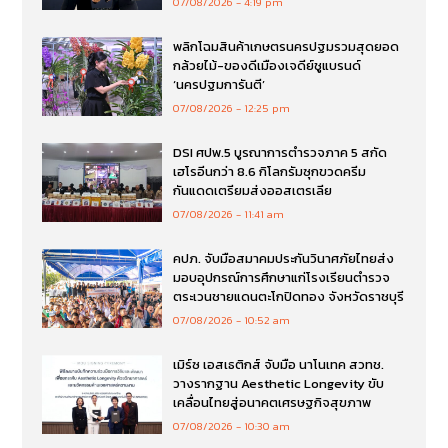
07/08/2026
4:19 pm
พลิกโฉมสินค้าเกษตรนครปฐมรวมสุดยอด
กล้วยไม้-ของดีเมืองเจดีย์ชูแบรนด์
‘นครปฐมการันตี’
07/08/2026
12:25 pm
DSI ศปพ.5 บูรณาการตำรวจภาค 5 สกัด
เฮโรอีนกว่า 8.6 กิโลกรัมซุกขวดครีม
กันแดดเตรียมส่งออสเตรเลีย
07/08/2026
11:41 am
คปภ. จับมือสมาคมประกันวินาศภัยไทยส่ง
มอบอุปกรณ์การศึกษาแก่โรงเรียนตำรวจ
ตระเวนชายแดนตะโกปิดทอง จังหวัดราชบุรี
07/08/2026
10:52 am
เมิร์ซ เอสเธติกส์ จับมือ นาโนเทค สวทช.
วางรากฐาน Aesthetic Longevity ขับ
เคลื่อนไทยสู่อนาคตเศรษฐกิจสุขภาพ
07/08/2026
10:30 am