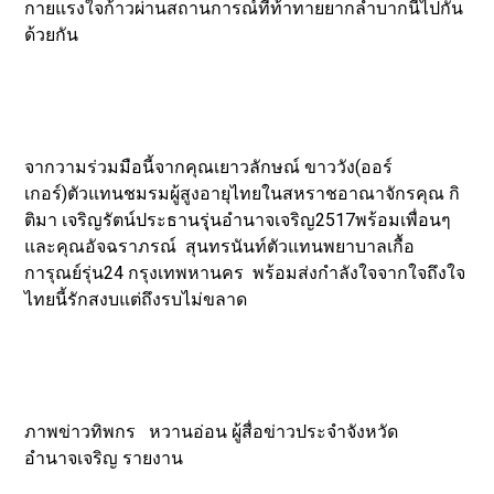
กายแรงใจก้าวผ่านสถานการณ์ที่ท้าทายยากลำบากนี้ไปกัน
ด้วยกัน
จากวามร่วมมือนี้จากคุณเยาวลักษณ์ ขาววัง(ออร์
เกอร์)ตัวแทนชมรมผู้สูงอายุไทยในสหราชอาณาจักรคุณ กิ
ติมา เจริญรัตน์ประธานรุุ่นอำนาจเจริญ2517พร้อมเพื่อนๆ
และคุณอัจฉราภรณ์ สุนทรนันท์ตัวแทนพยาบาลเกื้อ
การุณย์รุ่น24 กรุงเทพหานคร พร้อมส่งกำลังใจจากใจถึงใจ
ไทยนี้รักสงบแต่ถึงรบไม่ขลาด
ภาพข่าวทิพกร หวานอ่อน ผู้สื่อข่าวประจำจังหวัด
อำนาจเจริญ รายงาน