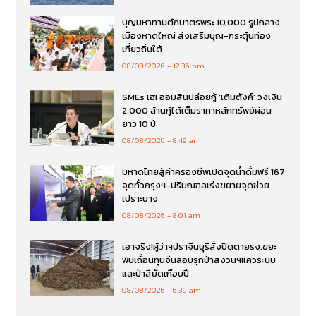
บุญมหาทานตักบาตรพระ 10,000 รูปกลาง
เมืองหาดใหญ่ ส่งเสริมบุญ-กระตุ้นท่อง
เที่ยวถิ่นใต้
08/08/2026
12:36 pm
SMEs เฮ! ออมสินปล่อยกู้ ‘เติมตังค์’ วงเงิน
2,000 ล้านกู้ได้เต็มราคาหลักทรัพย์ผ่อน
ยาว 10 ปี
08/08/2026
8:49 am
มหาดไทยสู้ค่าครองชีพเปิดจุดน้ำดื่มฟรี 167
จุดทั่วกรุงฯ-ปริมณฑลเร่งขยายจุดช่วย
เปราะบาง
08/08/2026
8:01 am
เอาจริง!ผู้ว่าฯปราจีนบุรีสั่งปิดตายรง.ขยะ
พิษเถื่อนทุนจีนลอบรุกป่าสงวนฯแควระบบ
และป่าสียัดเกือบปี
08/08/2026
6:39 am