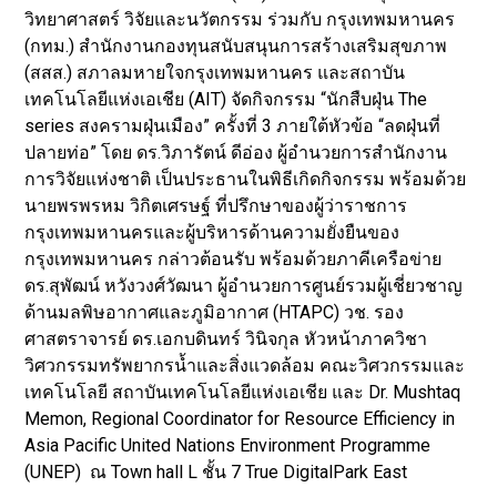
วิทยาศาสตร์ วิจัยและนวัตกรรม ร่วมกับ กรุงเทพมหานคร
(กทม.) สำนักงานกองทุนสนับสนุนการสร้างเสริมสุขภาพ
(สสส.) สภาลมหายใจกรุงเทพมหานคร และสถาบัน
เทคโนโลยีแห่งเอเชีย (AIT) จัดกิจกรรม “นักสืบฝุ่น The
series สงครามฝุ่นเมือง” ครั้งที่ 3 ภายใต้หัวข้อ “ลดฝุ่นที่
ปลายท่อ” โดย ดร.วิภารัตน์ ดีอ่อง ผู้อำนวยการสํานักงาน
การวิจัยแห่งชาติ เป็นประธานในพิธีเกิดกิจกรรม พร้อมด้วย
นายพรพรหม วิกิตเศรษฐ์ ที่ปรึกษาของผู้ว่าราชการ
กรุงเทพมหานครและผู้บริหารด้านความยั่งยืนของ
กรุงเทพมหานคร กล่าวต้อนรับ พร้อมด้วยภาคีเครือข่าย
ดร.สุพัฒน์ หวังวงศ์วัฒนา ผู้อำนวยการศูนย์รวมผู้เชี่ยวชาญ
ด้านมลพิษอากาศและภูมิอากาศ (HTAPC) วช. รอง
ศาสตราจารย์ ดร.เอกบดินทร์ วินิจกุล หัวหน้าภาควิชา
วิศวกรรมทรัพยากรน้ำและสิ่งแวดล้อม คณะวิศวกรรมและ
เทคโนโลยี สถาบันเทคโนโลยีแห่งเอเชีย และ Dr. Mushtaq
Memon, Regional Coordinator for Resource Efficiency in
Asia Pacific United Nations Environment Programme
(UNEP) ณ Town hall L ชั้น 7 True DigitalPark East