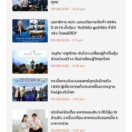
กุศล
06/08/2026
12:24 pm
เลขาธิการ คปภ. มอบนโยบายจัดทำ OKRs
ปี 2570 ย้ำต้อง “คิดให้ชัด พูดให้ชัด ทำให้
จริง วัดผลให้ได้”
06/08/2026
11:11 am
‘อนุทิน’ ปลุกไทย-อินโดฯ เปลี่ยนคู่ค้าเป็นหุ้น
ส่วนร่วมสร้าง ดันอาเซียนสู้วิกฤตโลก
06/08/2026
12:10 am
กระบี่ยกระดับระบบแพทย์ฉุกเฉินไทยดึง
1,650 ผู้เชี่ยวชาญทั่วประเทศปั้นมาตรฐาน
ใหม่สู่ระดับโลก
05/08/2026
11:47 pm
เปิดใหม่จัดเต็ม! สลากออมสิน 5 ปีได้ลุ้น 10
ล้านถึง 2 ครั้ง/เดือน ฝากครบรับดอกเบี้ย 5
บาท/หน่วย
05/08/2026
11:32 pm