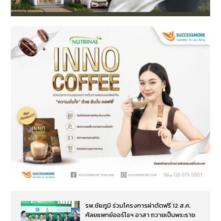
รพ.ชัยภูมิ ร่วมโครงการผ่าตัดฟรี 12 ส.ค.
ศัลยแพทย์ออร์โธฯ อาสา ถวายเป็นพระราช