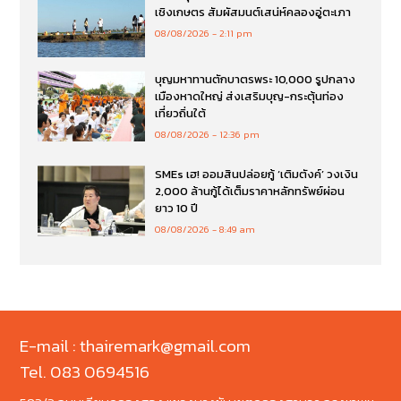
เชิงเกษตร สัมผัสมนต์เสน่ห์คลองอู่ตะเภา
08/08/2026
2:11 pm
บุญมหาทานตักบาตรพระ 10,000 รูปกลาง
เมืองหาดใหญ่ ส่งเสริมบุญ-กระตุ้นท่อง
เที่ยวถิ่นใต้
08/08/2026
12:36 pm
SMEs เฮ! ออมสินปล่อยกู้ ‘เติมตังค์’ วงเงิน
2,000 ล้านกู้ได้เต็มราคาหลักทรัพย์ผ่อน
ยาว 10 ปี
08/08/2026
8:49 am
E-mail : thairemark@gmail.com
Tel. 083 0694516