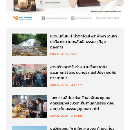
เปิดมนต์เสน่ห์ ‘น้ำตกโตนไพร’ พังงา เดินฝ่า
ป่าดิบ 650 เมตรสัมผัสธรรมชาติสุด
อลังการ
08/08/2026
6:00 pm
สุดเศร้า!ญาติรับร่าง 8 เหยื่อกราดยิง
ร.ร.เทพศริรินทร์ นนทบุรี กลับไปประกอบพิธี
ทางศาสนา
08/08/2026
4:47 pm
“มหกรรมสีสันแห่งศรัทธา พัฒนาชุมชน
คุณธรรมพลังบวร” สืบสานคุณธรรม ต่อย
อดทุนวัฒนธรรมสู่ชุมชนภาคใต้
08/08/2026
3:59 pm
ยลวิถีชุมชน “หาดใหญ่-สงขลา”ท่องเที่ยว