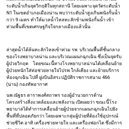
ระดับน้ำเกินจุดวิกฤติในทุกสถานี โดยเฉพาะจุดวัดระดับน้ำ
N1 ในเขตอำเภอเมืองน่าน พบว่าระดับน้ำสูงเกินพนังกั้นน้ำ
กว่า 9 เมตร ทำให้มวลน้ำไหลทะลักข้ามพนังกั้นน้ำ เข้า
ท่วมพื้นที่เขตเศรษฐกิจใจกลางเมืองแล้วนั้น
ล่าสุดน้ำได้ล้นทะลักไหลเข้าท่วม รพ. บริเวณพื้นที่ชั้นกลาง
ของโรงพยาบาลน่าน และบริเวณแผนกฉุกเฉิน ซึ่งเป็นจุดรับ
ผู้ป่วยวิกฤต โดยขณะนี้ทางโรงพยาบาลน่านได้เคลื่อนย้าย
ผู้ป่วยหนักใส่ท่อช่วยหายใจไปรพ.ใกล้เคียง และย้ายบริการ
ห้องฉุกเฉิน ไปที่ ฝูงบินอิสระปฏิบัติราชการสนาม 466
(น่าน) กองทัพอากาศ
นพ.ณัฐธร ดาราพงศ์สถาพร รองผู้อำนวยการด้าน
โครงสร้างสิ่งแวดล้อมและพลังงาน เปิดเผยว่า ขณะนี้โรง
พยาบาลได้ทำการเคลื่อนย้ายผู้ป่วยจากแผนกฉุกเฉินไปยัง
พื้นที่ที่ปลอดภัยกว่า โดยเฉพาะกลุ่มผู้ป่วยที่ต้องใช้อุปกรณ์
ช่วยชีวิต อาทิ เครื่องช่วยหายใจ และเครื่องฟอกไต ซึ่งมีการ