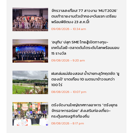
จักรวาลสะเทือน! 77 สาวงาม ‘MUT2026’
ตบเท้ารายงานตัวเข้ากองฯวันแรก เตรียม
พร้อมพิชิตมง 23 ส.ค.นี้!
09/08/2026
10:34 am
‘อนุทิน’ ปลุก SME ไทยสู้เปิดทางทุน-
เทคโนโลยี-ตลาดดันโตระดับโลกพร้อมมอบ
15 รางวัล
09/08/2026
9:20 am
ฝนถล่มแม่ฮ่องสอน! น้ำปายทะลุวิกฤตซัด ‘ซู
ตองเป้’ ขาดเกือบ 10 เมตรนาข้าวจมกว่า
100 ไร่
08/08/2026
10:07 pm
ตรังจัดงานใหญ่!เทศกาลอาหาร “ตรังยุทธ
จักรอาหารอร่อย” ส่งเสริมท่องเที่ยว-
กระตุ้นเศรษฐกิจท้องถิ่น
08/08/2026
8:17 pm