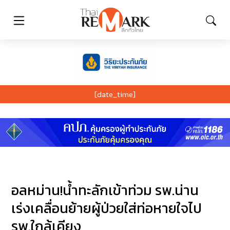
[date_time]
อลหม่าน!น้ำทะลักเข้าท่วม รพ.น่าน
เร่งเคลื่อนย้ายผู้ป่วยใส่ท่อหายใจไป
รพ.ใกล้เคียง