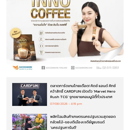
ตลาดการ์ดเกมไทยเดือด! คิดซ์ แอนด์ คิทซ์
คว้าสิทธิ์ CARDFUN เปิดตัว ‘Marvel Hero
Rush TCG’ รุกขยายคอมมูนิตี้ทั่วประเทศ
07/08/2026
4:19 pm
พลิกโฉมสินค้าเกษตรนครปฐมรวมสุดยอด
กล้วยไม้-ของดีเมืองเจดีย์ชูแบรนด์
‘นครปฐมการันตี’