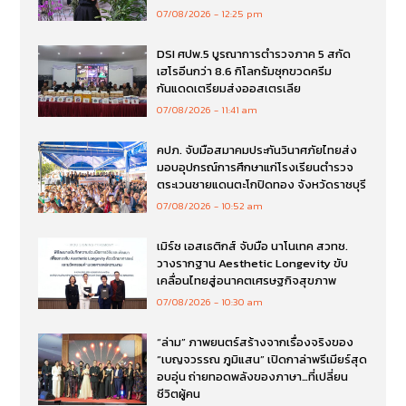
07/08/2026
12:25 pm
DSI ศปพ.5 บูรณาการตำรวจภาค 5 สกัด
เฮโรอีนกว่า 8.6 กิโลกรัมซุกขวดครีม
กันแดดเตรียมส่งออสเตรเลีย
07/08/2026
11:41 am
คปภ. จับมือสมาคมประกันวินาศภัยไทยส่ง
มอบอุปกรณ์การศึกษาแก่โรงเรียนตำรวจ
ตระเวนชายแดนตะโกปิดทอง จังหวัดราชบุรี
07/08/2026
10:52 am
เมิร์ซ เอสเธติกส์ จับมือ นาโนเทค สวทช.
วางรากฐาน Aesthetic Longevity ขับ
เคลื่อนไทยสู่อนาคตเศรษฐกิจสุขภาพ
07/08/2026
10:30 am
“ล่าม” ภาพยนตร์สร้างจากเรื่องจริงของ
“เบญจวรรณ ภูมิแสน” เปิดกาล่าพรีเมียร์สุด
อบอุ่น ถ่ายทอดพลังของภาษา…ที่เปลี่ยน
ชีวิตผู้คน