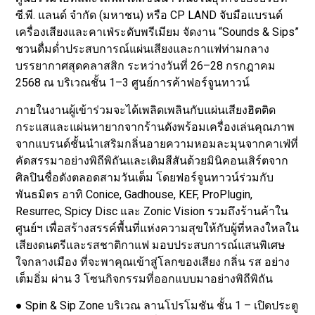
ซี.พี. แลนด์ จำกัด (มหาชน) หรือ CP LAND จับมือแบรนด์
เครื่องเสียงและคาเฟ่ระดับพรีเมียม จัดงาน “Sounds & Sips”
ชวนดื่มด่ำประสบการณ์แผ่นเสียงและกาแฟท่ามกลาง
บรรยากาศสุดคลาสสิก ระหว่างวันที่ 26–28 กรกฎาคม
2568 ณ บริเวณชั้น 1–3 ศูนย์การค้าฟอร์จูนทาวน์
ภายในงานผู้เข้าร่วมจะได้เพลิดเพลินกับแผ่นเสียงฮิตติด
กระแสและแผ่นหายากจากร้านดังพร้อมเครื่องเล่นคุณภาพ
จากแบรนด์ชั้นนำเสริมกลิ่นอายความหอมละมุนจากคาเฟ่ที่
คัดสรรมาอย่างพิถีพิถันและเติมสีสันด้วยมินิคอนเสิร์ตจาก
ศิลปินชื่อดังตลอดสามวันเต็ม โดยฟอร์จูนทาวน์ร่วมกับ
พันธมิตร อาทิ Conice, Gadhouse, KEF, ProPlugin,
Resurrec, Spicy Disc และ Zonic Vision รวมถึงร้านค้าใน
ศูนย์ฯ เพื่อสร้างสรรค์พื้นที่แห่งความสุขให้กับผู้ที่หลงใหลใน
เสียงดนตรีและรสชาติกาแฟ มอบประสบการณ์แสนพิเศษ
ใจกลางเมือง ที่จะพาคุณเข้าสู่โลกของเสียง กลิ่น รส อย่าง
เต็มอิ่ม ผ่าน 3 โซนกิจกรรมที่ออกแบบมาอย่างพิถีพิถัน
● Spin & Sip Zone บริเวณ ลานโปรโมชัน ชั้น 1 – เปิดประตู