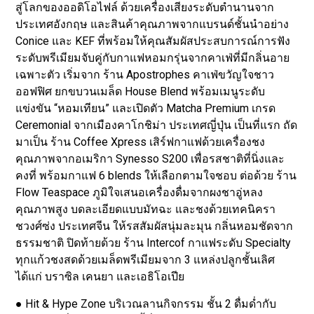
สู่โลกของออดิโอไฟล์ ด้วยเครื่องเสียงระดับตำนานจาก
ประเทศอังกฤษ และสินค้าคุณภาพจากแบรนด์ชั้นนำอย่าง
Conice และ KEF ที่พร้อมให้คุณสัมผัสประสบการณ์การฟัง
ระดับพรีเมียมจับคู่กับกาแฟหอมกรุ่นจากคาเฟ่ที่มีกลิ่นอาย
เฉพาะตัว เริ่มจาก ร้าน Apostrophes คาเฟ่ขวัญใจชาว
ออฟฟิศ ยกขบวนเมล็ด House Blend พร้อมเมนูระดับ
แข่งขัน “หอมเทียน” และเปิดตัว Matcha Premium เกรด
Ceremonial จากเมืองคาโกชิม่า ประเทศญี่ปุ่น เป็นที่แรก ถัด
มาเป็น ร้าน Coffee Xpress เสิร์ฟกาแฟด้วยเครื่องชง
คุณภาพจากอเมริกา Synesso S200 เพื่อรสชาติที่นิ่งและ
คงที่ พร้อมกาแฟ 6 blends ให้เลือกตามใจชอบ ต่อด้วย ร้าน
Flow Teaspace ภูมิใจเสนอเครื่องดื่มจากผงชาอู่หลง
คุณภาพสูง บดละเอียดแบบมัทฉะ และชงด้วยเทคนิครา
ชวงศ์ซ่ง ประเทศจีน ให้รสสัมผัสนุ่มละมุน กลิ่นหอมชัดจาก
ธรรมชาติ ปิดท้ายด้วย ร้าน Intercof กาแฟระดับ Specialty
ทุกแก้วชงสดด้วยเมล็ดพรีเมียมจาก 3 แหล่งปลูกชั้นเลิศ
ได้แก่ บราซิล เคนยา และเอธิโอเปีย
● Hit & Hype Zone บริเวณลานกิจกรรม ชั้น 2 ดื่มด่ำกับ