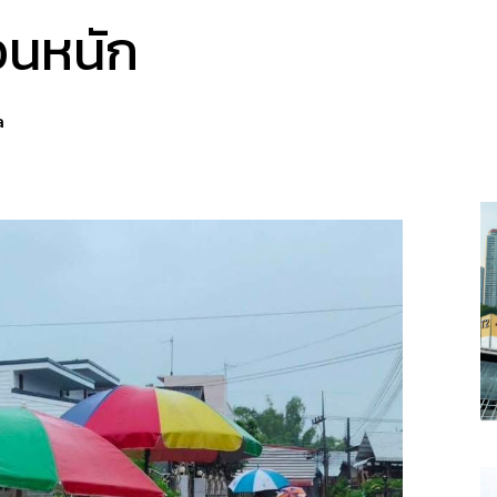
อนหนัก
a