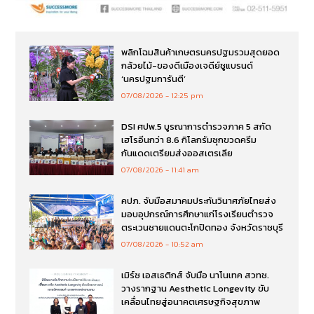
พลิกโฉมสินค้าเกษตรนครปฐมรวมสุดยอด
กล้วยไม้-ของดีเมืองเจดีย์ชูแบรนด์
‘นครปฐมการันตี’
07/08/2026
12:25 pm
DSI ศปพ.5 บูรณาการตำรวจภาค 5 สกัด
เฮโรอีนกว่า 8.6 กิโลกรัมซุกขวดครีม
กันแดดเตรียมส่งออสเตรเลีย
07/08/2026
11:41 am
คปภ. จับมือสมาคมประกันวินาศภัยไทยส่ง
มอบอุปกรณ์การศึกษาแก่โรงเรียนตำรวจ
ตระเวนชายแดนตะโกปิดทอง จังหวัดราชบุรี
07/08/2026
10:52 am
เมิร์ซ เอสเธติกส์ จับมือ นาโนเทค สวทช.
วางรากฐาน Aesthetic Longevity ขับ
เคลื่อนไทยสู่อนาคตเศรษฐกิจสุขภาพ