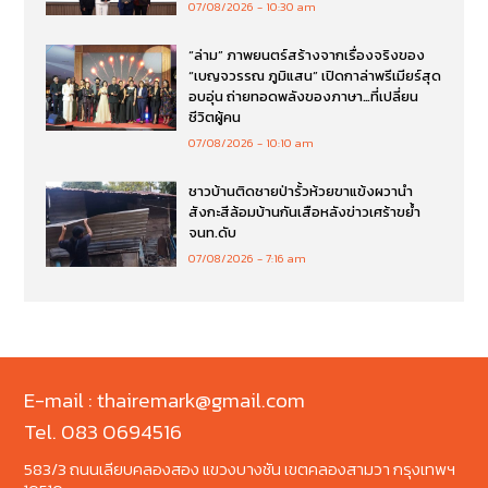
07/08/2026
10:30 am
“ล่าม” ภาพยนตร์สร้างจากเรื่องจริงของ
“เบญจวรรณ ภูมิแสน” เปิดกาล่าพรีเมียร์สุด
อบอุ่น ถ่ายทอดพลังของภาษา…ที่เปลี่ยน
ชีวิตผู้คน
07/08/2026
10:10 am
ชาวบ้านติดชายป่ารั้วห้วยขาแข้งผวานำ
สังกะสีล้อมบ้านกันเสือหลังข่าวเศร้าขย้ำ
จนท.ดับ
07/08/2026
7:16 am
E-mail : thairemark@gmail.com
Tel. 083 0694516
583/3 ถนนเลียบคลองสอง แขวงบางชัน เขตคลองสามวา กรุงเทพฯ