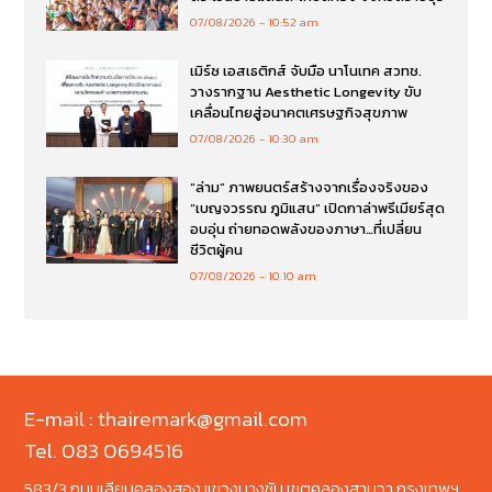
07/08/2026
10:52 am
เมิร์ซ เอสเธติกส์ จับมือ นาโนเทค สวทช.
วางรากฐาน Aesthetic Longevity ขับ
เคลื่อนไทยสู่อนาคตเศรษฐกิจสุขภาพ
07/08/2026
10:30 am
“ล่าม” ภาพยนตร์สร้างจากเรื่องจริงของ
“เบญจวรรณ ภูมิแสน” เปิดกาล่าพรีเมียร์สุด
อบอุ่น ถ่ายทอดพลังของภาษา…ที่เปลี่ยน
ชีวิตผู้คน
07/08/2026
10:10 am
E-mail : thairemark@gmail.com
Tel. 083 0694516
583/3 ถนนเลียบคลองสอง แขวงบางชัน เขตคลองสามวา กรุงเทพฯ