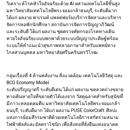
วิเคราะห์โรคหัวใจอัจฉริยะด้วย AI ผสานเทคโนโลยีขั้นสูง
มหาวิทยาลัยเทคโนโลยีพระจอมเกล้าธนบุรี, ระดับดีมาก
ได้แก่ ผลงาย พาเรนท์ แพลตฟอร์มบริการจัดหาและบริหาร
จัดการหอพักนักศึกษา สถาบันการจัดการปัญญาภิวัฒน์
และระดับดี ได้แก่ ผลงาน ชุดตรวจคัดกรองโรคทางเดิน
หายใจอัจฉริยะแบบพกพาด้วยระบบปัญญาประดิษฐ์พร้อม
ระบบให้คำแนะนำสุขภาพหลายภาษาสำหรับแพทย์ทาง
ไกลส่วนบุคคล มหาวิทยาลัยศรีนครินทรวิโรฒ
กลุ่มเรื่องที่ 4 ด้านพลังงาน สิ่งแวดล้อม เทคโนโลยีวัสดุ และ
BCG Economy Model
ระดับปริญญาตรี ระดับดีเด่น ได้แก่ ผลงาน ขดลวดถ่างขยาย
ทางเดินหายใจที่ขยายตัวได้เองจาก วัสดุฉลาดสำหรับสุนัขที่
มีภาวะหลอดลมตีบ มหาวิทยาลัยเทคโนโลยีพระจอมเกล้า
ธนบุรี, ระดับดีมาก ได้แก่ ผลงาน PUSE ColorCraft: ศิลปะ
แห่งการย้อมสีรรมชาติด้วยเทคโนโลยีการสกัดร่วมสนาม
ไฟฟ้าพัลส์และอัลตราโซนิก เพื่อสิ่งทอที่ยั่งยืนแห่งอนาคต