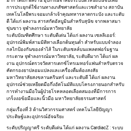
มาก ได้แก่ ผลงาน อุปกรณ์จำลองระบบผิวหนังบนชิปเพื่อ
การประยุกต์ใช้งานทางเภสัชศาสตร์และเวชสำอาง สถาบัน
เทคโนโลยีพระจอมเกล้าเจ้าคุณทหารลาดกระบัง และระดับ
ดี ได้แก่ ผลงาน สารสกัดอัลบูมินสำหรับสุนัข จากพลาสมา
ขุ่นขาว จุฬาลงกรณ์มหาวิทยาลัย
ระดับบัณฑิตศึกษา ระดับดีเด่น ได้แก่ ผลงาน เซลลิเออร์:
อุปกรณ์พิมพ์สามมิติทางเลือกต้นทุนต่ำ สำหรับแบบจำลอง
กลไกป้องกันของลำไส้ ในระดับเซลล์บนแพลตฟอร์มฐาน
กระดาษ จุฬาลงกรณ์มหาวิทยาลัย, ระดับดีมาก ได้แก่ ผล
งาน อุปกรณ์ตรวจวัดสารเดกซ์โทรเมทอร์แฟนสำหรับตรวจ
คัดกรองยาปลอมแปลงและเครื่องดื่มต้องสงสัย
มหาวิทยาลัยสงขลานครินทร์ และระดับดี ได้แก่ ผลงาน
อุปกรณ์ช่วยเหยียดมือกึ่งอัตโนมัติแบบโครงภายนอกสำหรับ
การทำงานมือในผู้ป่วยโรคหลอดเลือดสมองที่มีการการ
เกร็งงอข้อมือและนิ้วมือ มหาวิทยาลัยธรรมศาสตร์
กลุ่มเรื่องที่ 3 ด้านวิศวกรรมศาสตร์ เทคโนโลยีปัญญา
ประดิษฐ์และอุปกรณ์อัจฉริยะ
ระดับปริญญาตรี ระดับดีเด่น ได้แก่ ผลงาน CardiacZ : ระบบ