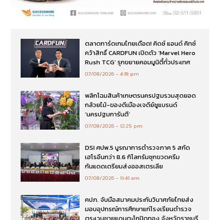
ตลาดการ์ดเกมไทยเดือด! คิดซ์ แอนด์ คิทซ์
คว้าสิทธิ์ CARDFUN เปิดตัว ‘Marvel Hero
Rush TCG’ รุกขยายคอมมูนิตี้ทั่วประเทศ
07/08/2026
4:19 pm
พลิกโฉมสินค้าเกษตรนครปฐมรวมสุดยอด
กล้วยไม้-ของดีเมืองเจดีย์ชูแบรนด์
‘นครปฐมการันตี’
07/08/2026
12:25 pm
DSI ศปพ.5 บูรณาการตำรวจภาค 5 สกัด
เฮโรอีนกว่า 8.6 กิโลกรัมซุกขวดครีม
กันแดดเตรียมส่งออสเตรเลีย
07/08/2026
11:41 am
คปภ. จับมือสมาคมประกันวินาศภัยไทยส่ง
มอบอุปกรณ์การศึกษาแก่โรงเรียนตำรวจ
ตระเวนชายแดนตะโกปิดทอง จังหวัดราชบุรี