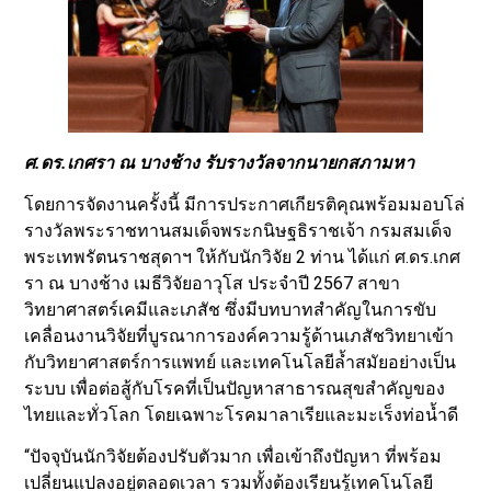
ศ.ดร.เกศรา ณ บางช้าง รับรางวัลจากนายกสภามหา
โดยการจัดงานครั้งนี้ มีการประกาศเกียรติคุณพร้อมมอบโล่
รางวัลพระราชทานสมเด็จพระกนิษฐธิราชเจ้า กรมสมเด็จ
พระเทพรัตนราชสุดาฯ ให้กับนักวิจัย 2 ท่าน ได้แก่ ศ.ดร.เกศ
รา ณ บางช้าง เมธีวิจัยอาวุโส ประจำปี 2567 สาขา
วิทยาศาสตร์เคมีและเภสัช ซึ่งมีบทบาทสำคัญในการขับ
เคลื่อนงานวิจัยที่บูรณาการองค์ความรู้ด้านเภสัชวิทยาเข้า
กับวิทยาศาสตร์การแพทย์ และเทคโนโลยีล้ำสมัยอย่างเป็น
ระบบ เพื่อต่อสู้กับโรคที่เป็นปัญหาสาธารณสุขสำคัญของ
ไทยและทั่วโลก โดยเฉพาะโรคมาลาเรียและมะเร็งท่อน้ำดี
“ปัจจุบันนักวิจัยต้องปรับตัวมาก เพื่อเข้าถึงปัญหา ที่พร้อม
เปลี่ยนแปลงอยู่ตลอดเวลา รวมทั้งต้องเรียนรู้เทคโนโลยี