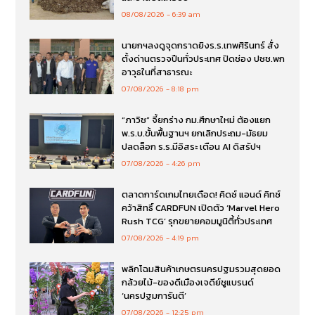
08/08/2026
6:39 am
นายกฯลงดูจุดกราดยิงร.ร.เทพศิรินทร์ สั่ง
ตั้งด่านตรวจปืนทั่วประเทศ ปิดช่อง ปชช.พก
อาวุธในที่สาธารณะ
07/08/2026
8:18 pm
“ภาวิช” จี้ยกร่าง กม.ศึกษาใหม่ ต้องแยก
พ.ร.บ.ขั้นพื้นฐานฯ ยกเลิกประถม-มัธยม
ปลดล็อก ร.ร.มีอิสระ เตือน AI ดิสรัปฯ
07/08/2026
4:26 pm
ตลาดการ์ดเกมไทยเดือด! คิดซ์ แอนด์ คิทซ์
คว้าสิทธิ์ CARDFUN เปิดตัว ‘Marvel Hero
Rush TCG’ รุกขยายคอมมูนิตี้ทั่วประเทศ
07/08/2026
4:19 pm
พลิกโฉมสินค้าเกษตรนครปฐมรวมสุดยอด
กล้วยไม้-ของดีเมืองเจดีย์ชูแบรนด์
‘นครปฐมการันตี’
07/08/2026
12:25 pm