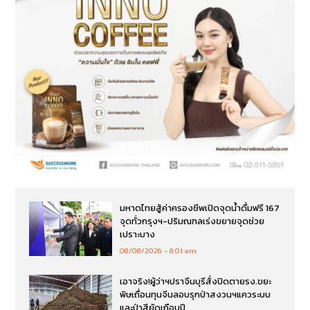
มหาดไทยสู้ค่าครองชีพเปิดจุดน้ำดื่มฟรี 167
จุดทั่วกรุงฯ-ปริมณฑลเร่งขยายจุดช่วย
เปราะบาง
08/08/2026
8:01 am
เอาจริง!ผู้ว่าฯปราจีนบุรีสั่งปิดตายรง.ขยะ
พิษเถื่อนทุนจีนลอบรุกป่าสงวนฯแควระบบ
และป่าสียัดเกือบปี