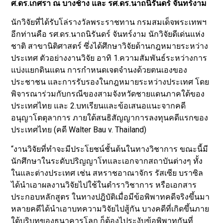
ศ.ดร.เกศรา ณ บางช้าง และ รศ.ดร.นาถนิรันดร์ จันทร์งาม
นักวิจัยที่ได้รับโล่รางวัลพระราชทาน กรมสมเด็จพระเทพฯ
อีกท่านคือ รศ.ดร.นาถนิรันดร์ จันทร์งาม นักวิจัยดีเด่นแห่ง
ชาติ สาขานิติศาสตร์ ซึ่งได้ศึกษาวิจัยด้านกฎหมายระหว่าง
ประเทศ ตัวอย่างงานวิจัย อาทิ 1.ความสัมพันธ์ระหว่างการ
แบ่งแยกดินแดน การกำหนดเจตจำนงด้วยตนเองของ
ประชาชน และการรับรองในกฎหมายระหว่างประเทศ โดย
พิจารณาร่วมกับกรณีของสามจังหวัดชายแดนภาคใต้ของ
ประเทศไทย และ 2.บทเรียนและข้อเสนอแนะจากคดี
อนุญาโตตุลาการ ภายใต้สนธิสัญญาการลงทุนคดีแรกของ
ประเทศไทย (คดี Walter Bau v. Thailand)
“งานวิจัยที่ทำจะมีประโยชน์ชั้นต้นในทางวิชาการ ขณะนี้มี
นักศึกษาในระดับปริญญาโทและเอกจากสถาบันต่างๆ ทั้ง
ในและต่างประเทศ เช่น สหราชอาณาจักร รัสเซีย บราซิล
ได้นำเอาผลงานวิจัยไปใช้ในตำราวิชาการ หรือเอกสาร
ประกอบหลักสูตร ในทางปฎิบัติเมื่อมีข้อพิพาทคดีจริงขึ้นมา
หลายคดีได้นำเอาบทความวิจัยไปสู้กัน บางคดีที่เกิดขึ้นภาย
ใต้บริบทของธนาคารโลก ก็ต้องไประงับข้อพิพาทกันที่