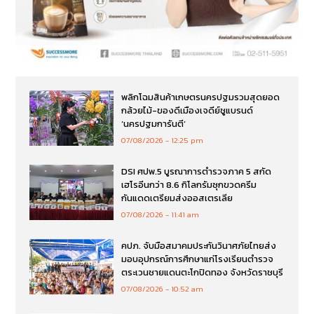
พลิกโฉมสินค้าเกษตรนครปฐมรวมสุดยอด
กล้วยไม้-ของดีเมืองเจดีย์ชูแบรนด์
‘นครปฐมการันตี’
07/08/2026
12:25 pm
DSI ศปพ.5 บูรณาการตำรวจภาค 5 สกัด
เฮโรอีนกว่า 8.6 กิโลกรัมซุกขวดครีม
กันแดดเตรียมส่งออสเตรเลีย
07/08/2026
11:41 am
คปภ. จับมือสมาคมประกันวินาศภัยไทยส่ง
มอบอุปกรณ์การศึกษาแก่โรงเรียนตำรวจ
ตระเวนชายแดนตะโกปิดทอง จังหวัดราชบุรี
07/08/2026
10:52 am