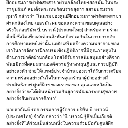
ฝึกอบรมการผ่าตัดสหสาขาผ่านกล้องไทย-เยอรมัน ในพระ
ราชูปถัมภ์ สมเด็จพระเทพรัตนราชสุดาฯ สยามบรมราช
กุมารี กล่าวว่า “ในนามของศูนย์ฝึกอบรมการผ่าตัดสหสาขา
ผ่านกล้องไทย-เยอรมัน ผมขอแสดงความขอบคุณอย่าง
จริงใจต่อบริษัท บี. บราวน์ (ประเทศไทย) สำหรับความร่วม
มือนี้ ซึ่งไม่เพียงสะท้อนถึงพันธกิจร่วมกันในการยกระดับ
การศึกษาแพทย์เท่านั้น แต่ยังเสริมสร้างความพยายามของ
เราในการจัดการฝึกอบรมเชิงปฏิบัติการที่มีคุณภาพสูงใน
ด้านการผ่าตัดผ่านกล้อง โดยได้รับการสนับสนุนอย่างดีจาก
พันธมิตรที่ผสมผสานองค์ความรู้ทางทฤษฎีและการปฏิบัติ
อย่างลงตัว ช่วยให้แพทย์ประจำบ้านของเราได้รับการเตรียม
ความพร้อมอย่างมั่นใจในการดูแลรักษาผู้ป่วยอย่างมี
ประสิทธิภาพ ศูนย์ฝึกฯ ของเราขอขอบคุณและหวังเป็น
อย่างยิ่งว่าจะได้เดินหน้าร่วมกันสู่การพัฒนาระบบสุขภาพ
อย่างยั่งยืนผ่านการศึกษา”
นายสายัณห์ รอย กรรมการผู้จัดการ บริษัท บี. บราวน์
(ประเทศไทย) จำกัด กล่าวว่า “บี. บราวน์ รู้สึกเป็นเกียรติ
อย่างยิ่งที่ได้ร่วมเป็นส่วนหนึ่งในความร่วมมือกับศูนย์ฝึก