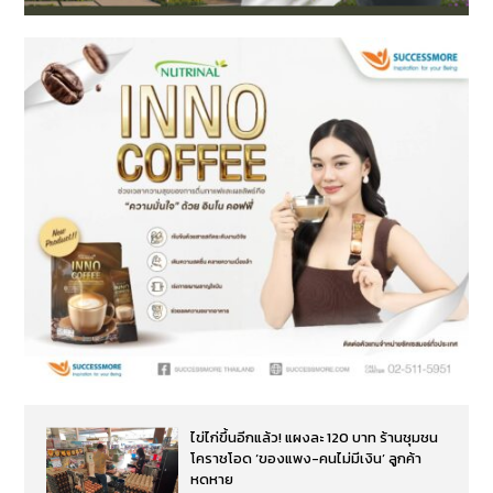
ไข่ไก่ขึ้นอีกแล้ว! แผงละ 120 บาท ร้านชุมชน
โคราชโอด ‘ของแพง-คนไม่มีเงิน’ ลูกค้า
หดหาย