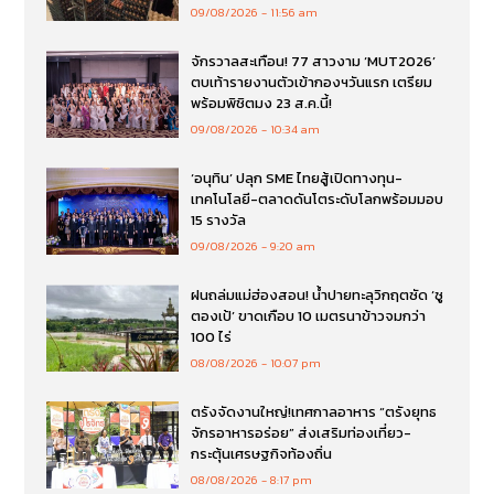
09/08/2026
11:56 am
จักรวาลสะเทือน! 77 สาวงาม ‘MUT2026’
ตบเท้ารายงานตัวเข้ากองฯวันแรก เตรียม
พร้อมพิชิตมง 23 ส.ค.นี้!
09/08/2026
10:34 am
‘อนุทิน’ ปลุก SME ไทยสู้เปิดทางทุน-
เทคโนโลยี-ตลาดดันโตระดับโลกพร้อมมอบ
15 รางวัล
09/08/2026
9:20 am
ฝนถล่มแม่ฮ่องสอน! น้ำปายทะลุวิกฤตซัด ‘ซู
ตองเป้’ ขาดเกือบ 10 เมตรนาข้าวจมกว่า
100 ไร่
08/08/2026
10:07 pm
ตรังจัดงานใหญ่!เทศกาลอาหาร “ตรังยุทธ
จักรอาหารอร่อย” ส่งเสริมท่องเที่ยว-
กระตุ้นเศรษฐกิจท้องถิ่น
08/08/2026
8:17 pm