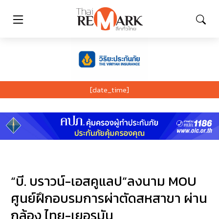
[date_time]
“บี. บราวน์-เอสคูแลป”ลงนาม MOU
ศูนย์ฝึกอบรมการผ่าตัดสหสาขา ผ่าน
กล้อง ไทย-เยอรมัน