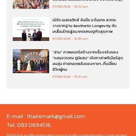
07/08/2026
10:52 am
เมิร์ซ เอสเธติกส์ จับมือ นาโนเทค สวทช.
วางรากฐาน Aesthetic Longevity ขับ
เคลื่อนไทยสู่อนาคตเศรษฐกิจสุขภาพ
07/08/2026
10:30 am
“ล่าม” ภาพยนตร์สร้างจากเรื่องจริงของ
“เบญจวรรณ ภูมิแสน” เปิดกาล่าพรีเมียร์สุด
อบอุ่น ถ่ายทอดพลังของภาษา…ที่เปลี่ยน
ชีวิตผู้คน
07/08/2026
10:10 am
E-mail : thairemark@gmail.com
Tel. 083 0694516
583/3 ถนนเลียบคลองสอง แขวงบางชัน เขตคลองสามวา กรุงเทพฯ