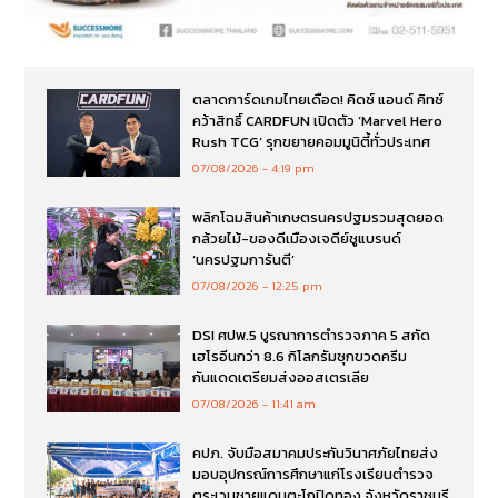
ตลาดการ์ดเกมไทยเดือด! คิดซ์ แอนด์ คิทซ์
คว้าสิทธิ์ CARDFUN เปิดตัว ‘Marvel Hero
Rush TCG’ รุกขยายคอมมูนิตี้ทั่วประเทศ
07/08/2026
4:19 pm
พลิกโฉมสินค้าเกษตรนครปฐมรวมสุดยอด
กล้วยไม้-ของดีเมืองเจดีย์ชูแบรนด์
‘นครปฐมการันตี’
07/08/2026
12:25 pm
DSI ศปพ.5 บูรณาการตำรวจภาค 5 สกัด
เฮโรอีนกว่า 8.6 กิโลกรัมซุกขวดครีม
กันแดดเตรียมส่งออสเตรเลีย
07/08/2026
11:41 am
คปภ. จับมือสมาคมประกันวินาศภัยไทยส่ง
มอบอุปกรณ์การศึกษาแก่โรงเรียนตำรวจ
ตระเวนชายแดนตะโกปิดทอง จังหวัดราชบุรี