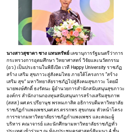
นางสาวสุชาดา ซาง แทนทรัพย์
เลขานุการรัฐมนตรีว่าการ
กระทรวงการอุดมศึกษา วิทยาศาสตร์ วิจัยและนวัตกรรม
(อว.) เป็นประธานในพิธีเปิด เวที Happy University ราชภัฏ
สร้าง เสริม สุขภาวะสู่สังคมไทย ภายใต้โครงการ “สร้าง
เสริม สุข” มหาวิทยาลัยราชภัฏไปสู่สังคมสุขภาวะ โดยมี
นายพงษ์ศักดิ์ ธงรัตนะ ผู้อำนวยการสำนักสนับสนุนสุขภาวะ
องค์กร สำนักงานกองทุนสนับสนุนการสร้างเสริมสุขภาพ
(สสส.) ผศ.ดร.ปรียานุช พรหมภาสิต อธิการบดีมหาวิทยาลัย
ราชภัฏกำแพงเพชร,ผศ.ดร.ตรรกพร สุขเกษม หัวหน้าโครง
การฯจากมหาวิทยาลัยราชภัฏกำแพงเพชร และคณะผู้
บริหาร คณาจารย์ และนักศึกษามหาวิทยาลัยราชภัฏทั่ว
ประเทศ เข้าร่วมฯ ณ ห้องประชุมครุศาสตร์สัมมนา 4 ชั้น